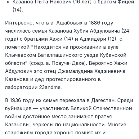
Казанов Пыта Нахович (16 лет) с братом Фицей
(14).
Интересно, что в а. Ашабовых в 1886 году
числилась семья Казанова Хубия Абдуловича (24
года) с братьями Хажи (14) и Аджидери (12), с
пометкой "Находится на проживании в ауле
Клычевском Баталпашинского уезда Кубанской
области" (совр. а. Псауче-Дахе). Вероятно Хажи
Абдулович это отец Джамалудина Хаджиевича
Казанова и дед протестированного в
лаборатории 23andme.
В 1936 году их семья переехала в Дагестан. Среди
буйнакцев — участников Великой Отечественной
войны достойное место занимают братья
Казановы, черкесы по национальности. Многие
старожилы города хорошо помнят их и