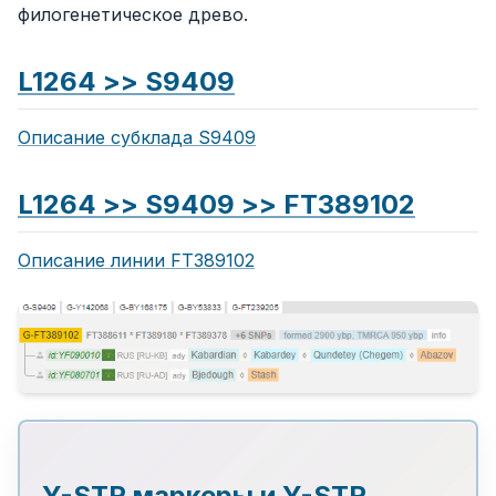
филогенетическое древо.
L1264 >> S9409
Описание субклада S9409
L1264 >> S9409 >> FT389102
Описание линии FT389102
Y-STR маркеры и Y-STR