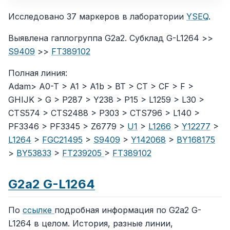
Исследовано 37 маркеров в лаборатории
YSEQ
.
Выявлена гаплогруппа G2a2. Субклад G-L1264 >>
S9409
>>
FT389102
Полная линия:
Adam> A0-T > A1 > A1b > BT > CT > CF > F >
GHIJK > G > P287 > Y238 > P15 > L1259 > L30 >
CTS574 > CTS2488 > P303 > CTS796 > L140 >
PF3346 > PF3345 > Z6779 >
U1
>
L1266
>
Y12277
>
L1264
>
FGC21495
>
S9409
>
Y142068
>
BY168175
>
BY53833
>
FT239205
>
FT389102
G2a2 G-L1264
По
ссылке
подробная информация по G2a2 G-
L1264 в целом. История, разные линии,