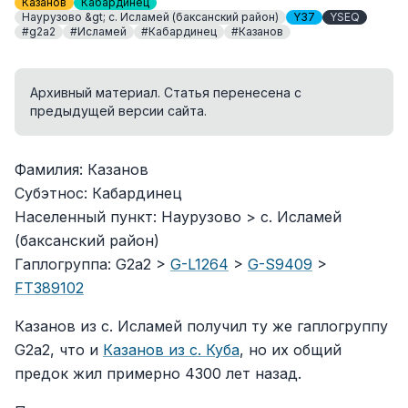
Казанов
Кабардинец
Наурузово &gt; c. Исламей (баксанский район)
Y37
YSEQ
#g2a2
#Исламей
#Кабардинец
#Казанов
Архивный материал. Статья перенесена с
предыдущей версии сайта.
Фамилия: Казанов
Субэтнос: Кабардинец
Населенный пункт: Наурузово > c. Исламей
(баксанский район)
Гаплогруппа: G2a2 >
G-L1264
>
G-S9409
>
FT389102
Казанов из с. Исламей получил ту же гаплогруппу
G2a2, что и
Казанов из с. Куба
, но их общий
предок жил примерно 4300 лет назад.