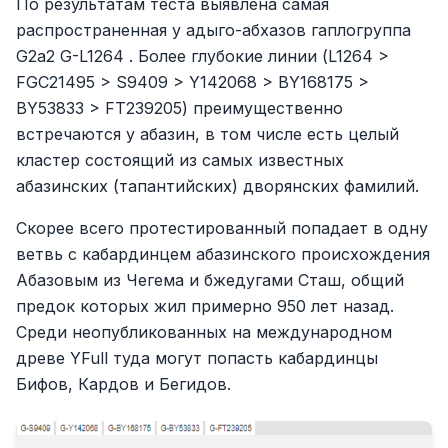
По результатам теста выявлена самая
распространенная у адыго-абхазов гаплогруппа
G2a2 G-L1264 . Более глубокие линии (L1264 >
FGC21495 > S9409 > Y142068 > BY168175 >
BY53833 > FT239205) преимущественно
встречаются у абазин, в том числе есть целый
кластер состоящий из самых известных
абазинских (тапантийских) дворянских фамилий.
Скорее всего протестированный попадает в одну
ветвь с кабардинцем абазинского происхождения
Абазовым из Чегема и бжедугами Сташ, общий
предок которых жил примерно 950 лет назад.
Среди неопубликованных на международном
древе YFull туда могут попасть кабардинцы
Бифов, Кардов и Бегидов.