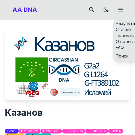
AA DNA
Результ
Статьи
Проекты
О проек
FAQ
Поиск
Казанов
G2a2
BY168175
BY53833
FT239205
FT389102
L1264