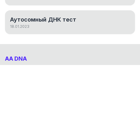
Аутосомный ДНК тест
18.01.2023
AA DNA
Абхазо-Адыгский ДНК проект
НАВИГАЦИЯ
Результаты
Статьи
О проекте
FAQ
© 2026 AA DNA. Все права защищены.