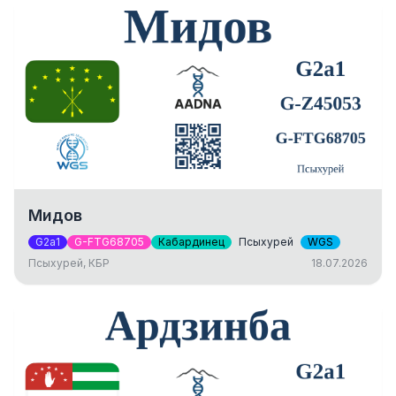
Мидов
G2a1
G-FTG68705
Кабардинец
Псыхурей
WGS
Псыхурей, КБР
18.07.2026