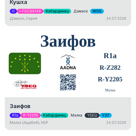
Кушха
I1
I-FGC69149
Кабардинец
Дамаск
WGS
Дамаск, Сирия
24.07.2026
Заифов
R1a
R-Y2205
Кабардинец
Малка
YSEQ
Y37
Малка (Ащабей), КБР
24.07.2026