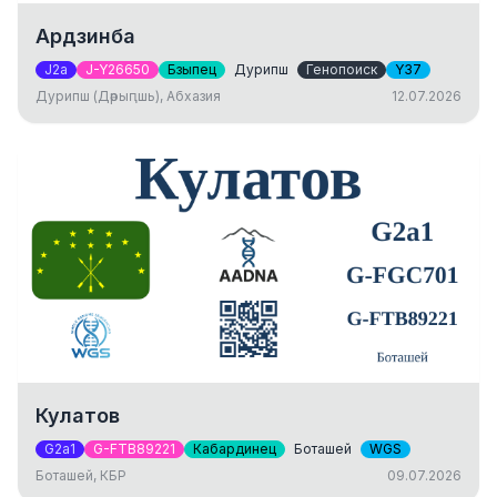
Ардзинба
J2a
J-Y26650
Бзыпец
Дурипш
Генопоиск
Y37
Дурипш (Дәрыԥшь), Абхазия
12.07.2026
Кулатов
G2a1
G-FTB89221
Кабардинец
Боташей
WGS
Боташей, КБР
09.07.2026