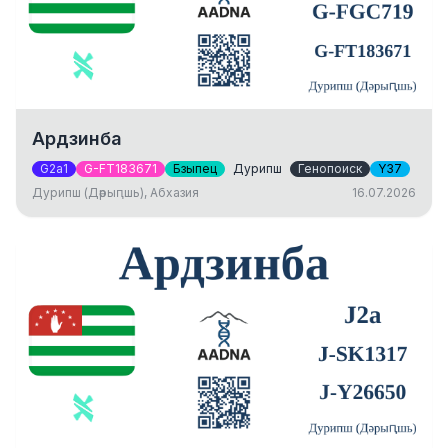
Ардзинба
G2a1
G-FT183671
Бзыпец
Дурипш
Генопоиск
Y37
Дурипш (Дәрыԥшь), Абхазия
16.07.2026