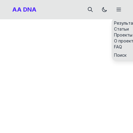
AA DNA
Результ
Статьи
Проекты
О проек
FAQ
Поиск