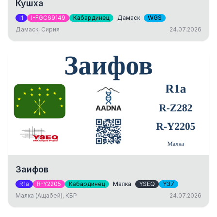
Кушха
I1
I-FGC69149
Кабардинец
Дамаск
WGS
Дамаск, Сирия
24.07.2026
Заифов
R1a
R-Y2205
Кабардинец
Малка
YSEQ
Y37
Малка (Ащабей), КБР
24.07.2026