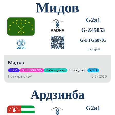
Мидов
G2a1
G-FTG68705
Кабардинец
Псыхурей
WGS
Псыхурей, КБР
18.07.2026