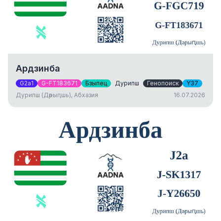
Ардзинба
G2a1
G-FT183671
Бзыпец
Дурипш
Генопоиск
Y37
Дурипш (Дәрыԥшь), Абхазия
16.07.2026