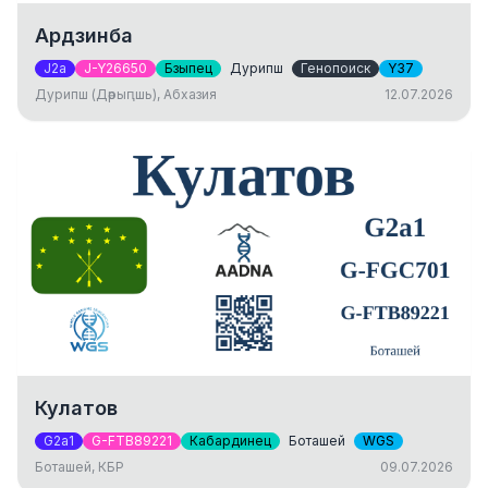
Ардзинба
J2a
J-Y26650
Бзыпец
Дурипш
Генопоиск
Y37
Дурипш (Дәрыԥшь), Абхазия
12.07.2026
Кулатов
G2a1
G-FTB89221
Кабардинец
Боташей
WGS
Боташей, КБР
09.07.2026