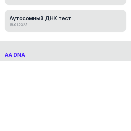
Аутосомный ДНК тест
18.01.2023
AA DNA
Абхазо-Адыгский ДНК проект
НАВИГАЦИЯ
Результаты
Статьи
О проекте
FAQ
© 2026 AA DNA. Все права защищены.