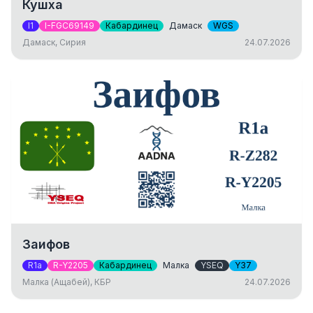
Кушха
I1
I-FGC69149
Кабардинец
Дамаск
WGS
Дамаск, Сирия
24.07.2026
Заифов
R1a
R-Y2205
Кабардинец
Малка
YSEQ
Y37
Малка (Ащабей), КБР
24.07.2026