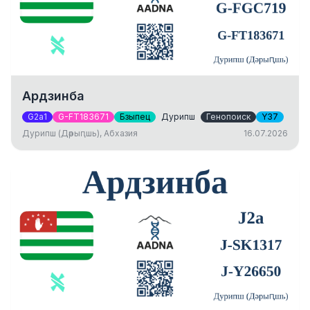
Ардзинба
G2a1
G-FT183671
Бзыпец
Дурипш
Генопоиск
Y37
Дурипш (Дәрыԥшь), Абхазия
16.07.2026