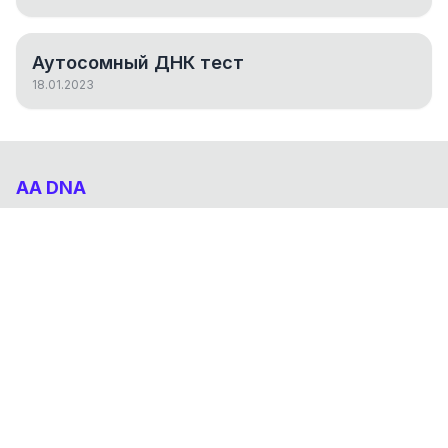
Аутосомный ДНК тест
18.01.2023
AA DNA
Абхазо-Адыгский ДНК проект
НАВИГАЦИЯ
Результаты
Статьи
О проекте
FAQ
© 2026 AA DNA. Все права защищены.