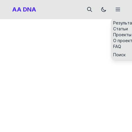
AA DNA
Результ
Статьи
Проекты
О проек
FAQ
Поиск