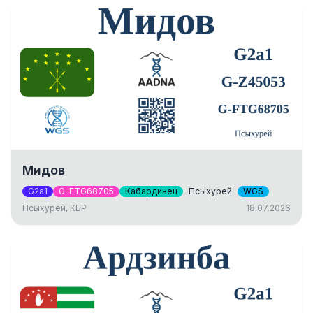
Мидов
G2a1
G-FTG68705
Кабардинец
Псыхурей
WGS
Псыхурей, КБР
18.07.2026