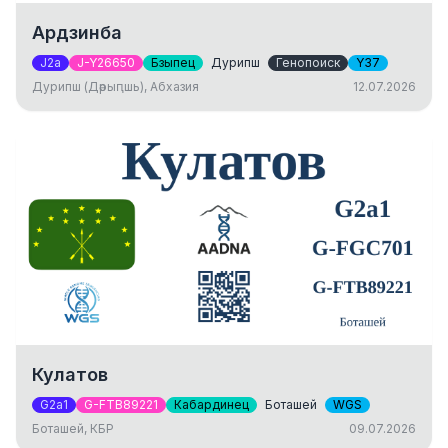
Ардзинба
J2a
J-Y26650
Бзыпец
Дурипш
Генопоиск
Y37
Дурипш (Дәрыԥшь), Абхазия
12.07.2026
Кулатов
G2a1
G-FTB89221
Кабардинец
Боташей
WGS
Боташей, КБР
09.07.2026