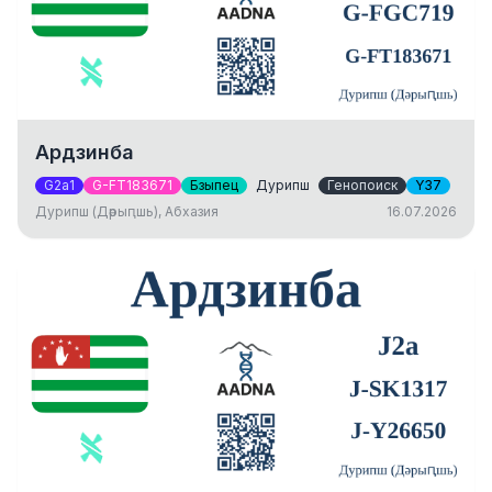
Ардзинба
G2a1
G-FT183671
Бзыпец
Дурипш
Генопоиск
Y37
Дурипш (Дәрыԥшь), Абхазия
16.07.2026