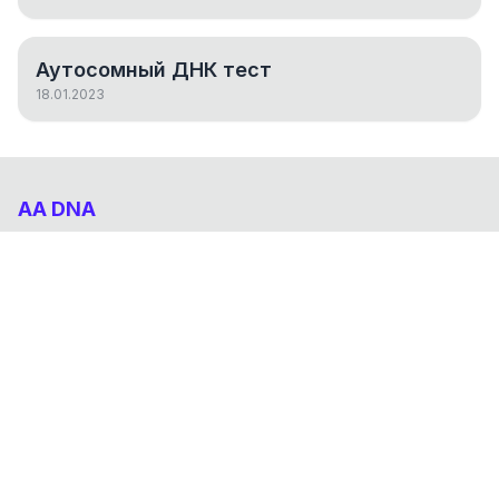
Аутосомный ДНК тест
18.01.2023
AA DNA
Абхазо-Адыгский ДНК проект
НАВИГАЦИЯ
Результаты
Статьи
О проекте
FAQ
© 2026 AA DNA. Все права защищены.