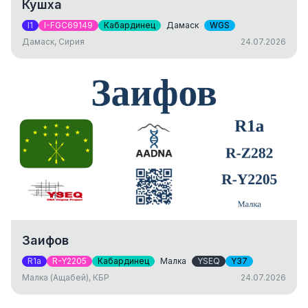
Кушха
I1
I-FGC69149
Кабардинец
Дамаск
WGS
Дамаск, Сирия
24.07.2026
Заифов
R1a
R-Y2205
Кабардинец
Малка
YSEQ
Y37
Малка (Ащабей), КБР
24.07.2026