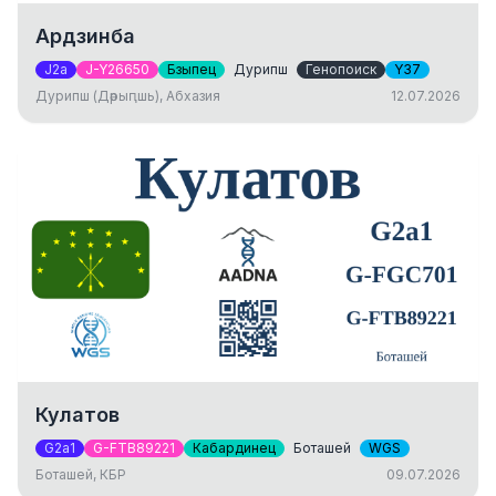
Ардзинба
J2a
J-Y26650
Бзыпец
Дурипш
Генопоиск
Y37
Дурипш (Дәрыԥшь), Абхазия
12.07.2026
Кулатов
G2a1
G-FTB89221
Кабардинец
Боташей
WGS
Боташей, КБР
09.07.2026