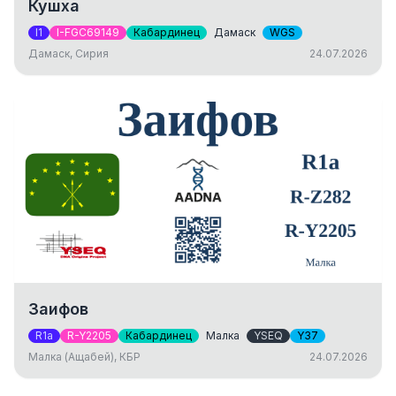
Кушха
I1
I-FGC69149
Кабардинец
Дамаск
WGS
Дамаск, Сирия
24.07.2026
Заифов
R1a
R-Y2205
Кабардинец
Малка
YSEQ
Y37
Малка (Ащабей), КБР
24.07.2026