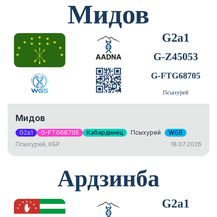
Мидов
G2a1
G-FTG68705
Кабардинец
Псыхурей
WGS
Псыхурей, КБР
18.07.2026