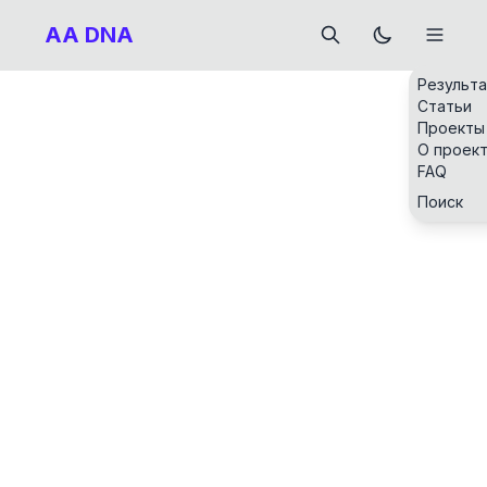
AA DNA
Результ
Статьи
Проекты
О проек
FAQ
Поиск