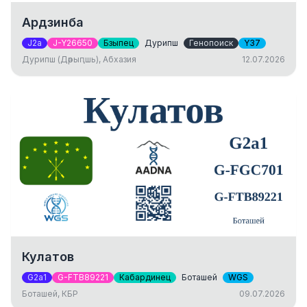
Ардзинба
J2a
J-Y26650
Бзыпец
Дурипш
Генопоиск
Y37
Дурипш (Дәрыԥшь), Абхазия
12.07.2026
Кулатов
G2a1
G-FTB89221
Кабардинец
Боташей
WGS
Боташей, КБР
09.07.2026