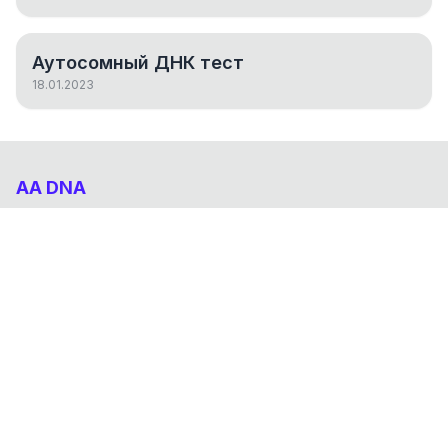
Аутосомный ДНК тест
18.01.2023
AA DNA
Абхазо-Адыгский ДНК проект
НАВИГАЦИЯ
Результаты
Статьи
О проекте
FAQ
© 2026 AA DNA. Все права защищены.