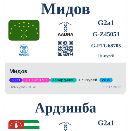
Мидов
G2a1
G-FTG68705
Кабардинец
Псыхурей
WGS
Псыхурей, КБР
18.07.2026