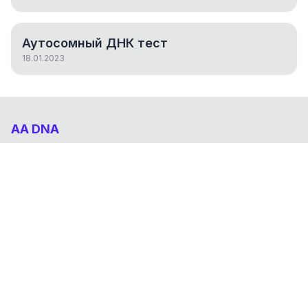
Аутосомный ДНК тест
18.01.2023
AA DNA
Абхазо-Адыгский ДНК проект
НАВИГАЦИЯ
Результаты
Статьи
О проекте
FAQ
© 2026 AA DNA. Все права защищены.