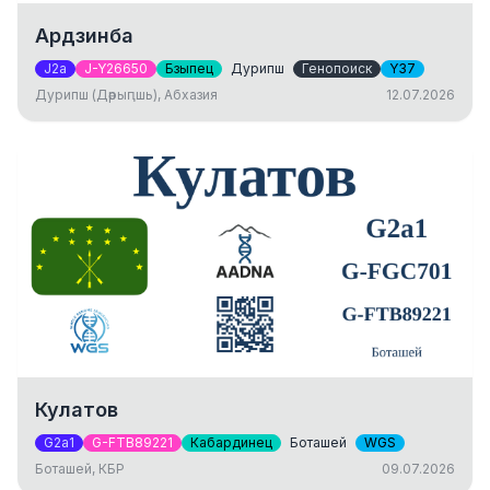
Ардзинба
J2a
J-Y26650
Бзыпец
Дурипш
Генопоиск
Y37
Дурипш (Дәрыԥшь), Абхазия
12.07.2026
Кулатов
G2a1
G-FTB89221
Кабардинец
Боташей
WGS
Боташей, КБР
09.07.2026