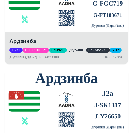
Ардзинба
G2a1
G-FT183671
Бзыпец
Дурипш
Генопоиск
Y37
Дурипш (Дәрыԥшь), Абхазия
16.07.2026