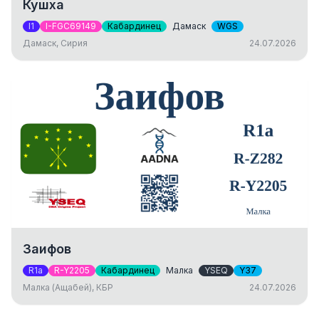
Кушха
I1
I-FGC69149
Кабардинец
Дамаск
WGS
Дамаск, Сирия
24.07.2026
Заифов
R1a
R-Y2205
Кабардинец
Малка
YSEQ
Y37
Малка (Ащабей), КБР
24.07.2026