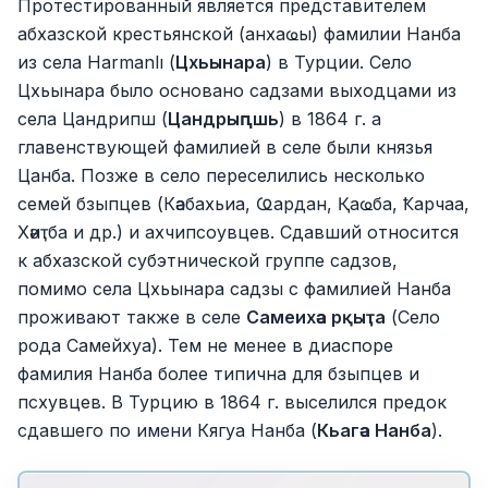
Протестированный является представителем
абхазской крестьянской (анхаҩы) фамилии Нанба
из села Harmanlı (
Цхьынара
) в Турции. Село
Цхьынара было основано садзами выходцами из
села Цандрипш (
Цандрыԥшь
) в 1864 г. а
главенствующей фамилией в селе были князья
Цанба. Позже в село переселились несколько
семей бзыпцев (Кәабахьиа, Ҩардан, Қаҩба, Ҟарчаа,
Хәиҭба и др.) и ахчипсоувцев. Сдавший относится
к абхазской субэтнической группе садзов,
помимо села Цхьынара садзы с фамилией Нанба
проживают также в селе
Самеихәа рқыҭа
(Село
рода Самейхуа). Тем не менее в диаспоре
фамилия Нанба более типична для бзыпцев и
псхувцев. В Турцию в 1864 г. выселился предок
сдавшего по имени Кягуа Нанба (
Кьагәа Нанба
).