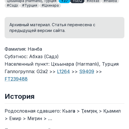
Цхьынара (Harmanlı), Турция
Y37
YSEQ
#Абхаз
#Нанба
#Садз
#Турция
#Цхинара
Архивный материал. Статья перенесена с
предыдущей версии сайта.
Фамилия: Нанба
Субэтнос: Абхаз (Садз)
Населенный пункт: Цхьынара (Harmanlı), Турция
Гаплогруппа: G2a2 >>
L1264
>>
S9409
>>
FT239488
История
Родословная сдавшего: Кьагәа > Ҭемҭеқ > Қьамил
> Емир > Меҭин > …