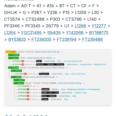
Adam > A0-T > A1 > A1b > BT > CT > CF > F >
GHIJK > G > P287 > Y238 > P15 > L1259 > L30 >
CTS574 > CTS2488 > P303 > CTS796 > L140 >
PF3346 > PF3345 > Z6779 > U1 >
L1266
>
Y12277
>
L1264
>
FGC21495
>
S9409
>
Y142068
>
BY168175
>
BY53833
>
FT239205
>
FT239194
>
FT239488