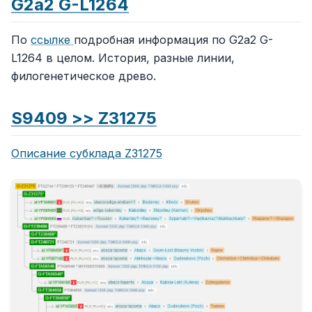
G2a2 G-L1264
По
ссылке
подробная информация по G2a2 G-
L1264 в целом. История, разные линии,
филогенетическое древо.
S9409 >> Z31275
Описание субклада Z31275