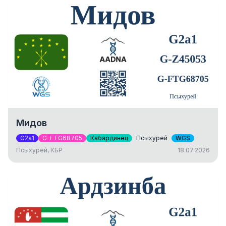
Мидов
G2a1
G-FTG68705
Кабардинец
Псыхурей
WGS
Псыхурей, КБР
18.07.2026