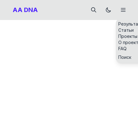
AA DNA
Результ
Статьи
Проекты
О проек
FAQ
Поиск