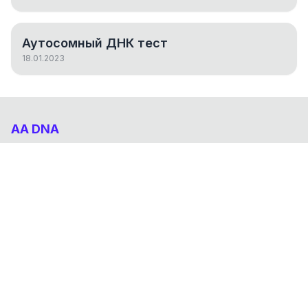
Аутосомный ДНК тест
18.01.2023
AA DNA
Абхазо-Адыгский ДНК проект
НАВИГАЦИЯ
Результаты
Статьи
О проекте
FAQ
© 2026 AA DNA. Все права защищены.