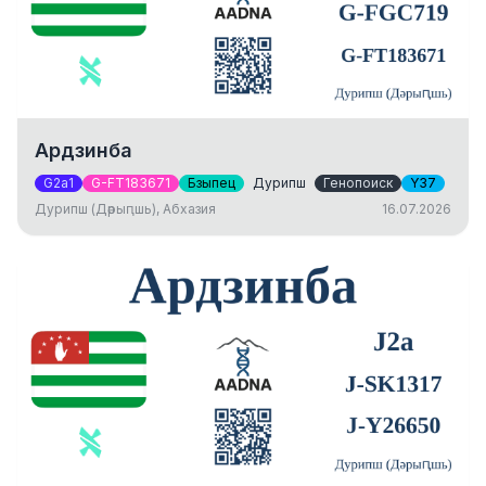
Ардзинба
G2a1
G-FT183671
Бзыпец
Дурипш
Генопоиск
Y37
Дурипш (Дәрыԥшь), Абхазия
16.07.2026