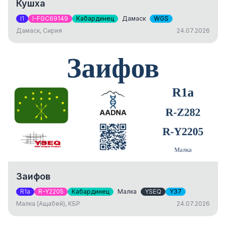
Кушха
I1
I-FGC69149
Кабардинец
Дамаск
WGS
Дамаск, Сирия
24.07.2026
Заифов
R1a
R-Y2205
Кабардинец
Малка
YSEQ
Y37
Малка (Ащабей), КБР
24.07.2026