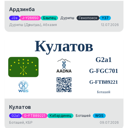
Ардзинба
J2a
J-Y26650
Бзыпец
Дурипш
Генопоиск
Y37
Дурипш (Дәрыԥшь), Абхазия
12.07.2026
Кулатов
G2a1
G-FTB89221
Кабардинец
Боташей
WGS
Боташей, КБР
09.07.2026