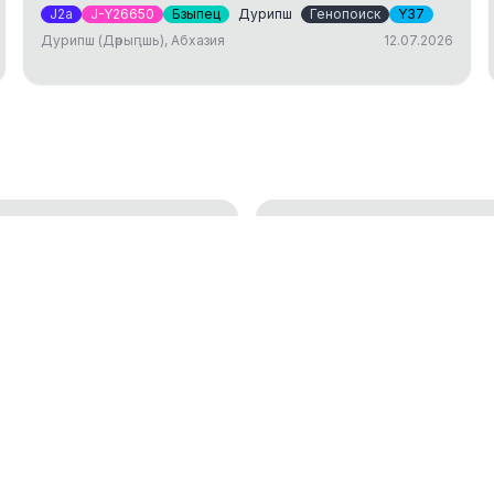
J2a
J-Y26650
Бзыпец
Дурипш
Генопоиск
Y37
Дурипш (Дәрыԥшь), Абхазия
12.07.2026
ДНК тест: исследов
генетической генеалогии
установление родст
01.04.2025
окам
Аутосомный ДНК те
18.01.2023