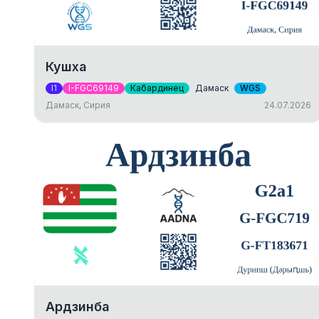
Кушха
I1
I-FGC69149
Кабардинец
Дамаск
WGS
Дамаск, Сирия
24.07.2026
Ардзинба