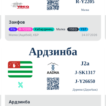
Заифов
R1a
R-Y2205
Кабардинец
Малка
YSEQ
Y37
Малка (Ащабей), КБР
24.07.2026
Ардзинба