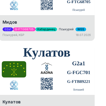
Мидов
G2a1
G-FTG68705
Кабардинец
Псыхурей
WGS
Псыхурей, КБР
18.07.2026
Кулатов