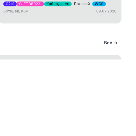
G2a1
G-FTB89221
Кабардинец
Боташей
WGS
Боташей, КБР
09.07.2026
Все →
ание вашего происхождения и
ва
ст