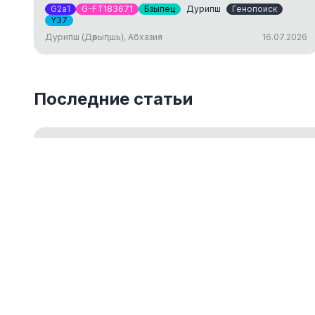
G2a1
G-FT183671
Бзыпец
Дурипш
Генопоиск
Y37
Дурипш (Дәрыԥшь), Абхазия
16.07.2026
Последние статьи
Введение в Y-ДНК тестирование
Обзор основ Y-хромосомного ДНК-тестирования для 
18.05.2026
ДНК-генеалогия как путешествие к ист
14.03.2024