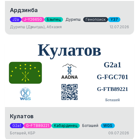
Ардзинба
J2a
J-Y26650
Бзыпец
Дурипш
Генопоиск
Y37
Дурипш (Дәрыԥшь), Абхазия
12.07.2026
Кулатов
G2a1
G-FTB89221
Кабардинец
Боташей
WGS
Боташей, КБР
09.07.2026