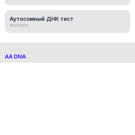
Аутосомный ДНК тест
18.01.2023
AA DNA
Абхазо-Адыгский ДНК проект
НАВИГАЦИЯ
Результаты
Статьи
О проекте
FAQ
© 2026 AA DNA. Все права защищены.