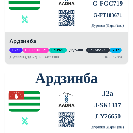
Ардзинба
G2a1
G-FT183671
Бзыпец
Дурипш
Генопоиск
Y37
Дурипш (Дәрыԥшь), Абхазия
16.07.2026