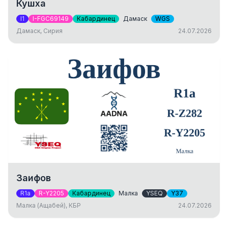
Кушха
I1
I-FGC69149
Кабардинец
Дамаск
WGS
Дамаск, Сирия
24.07.2026
Заифов
R1a
R-Y2205
Кабардинец
Малка
YSEQ
Y37
Малка (Ащабей), КБР
24.07.2026