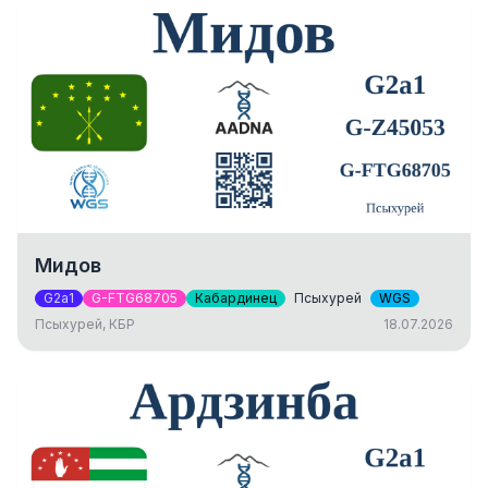
Мидов
G2a1
G-FTG68705
Кабардинец
Псыхурей
WGS
Псыхурей, КБР
18.07.2026