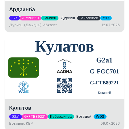
Ардзинба
J2a
J-Y26650
Бзыпец
Дурипш
Генопоиск
Y37
Дурипш (Дәрыԥшь), Абхазия
12.07.2026
Кулатов
G2a1
G-FTB89221
Кабардинец
Боташей
WGS
Боташей, КБР
09.07.2026