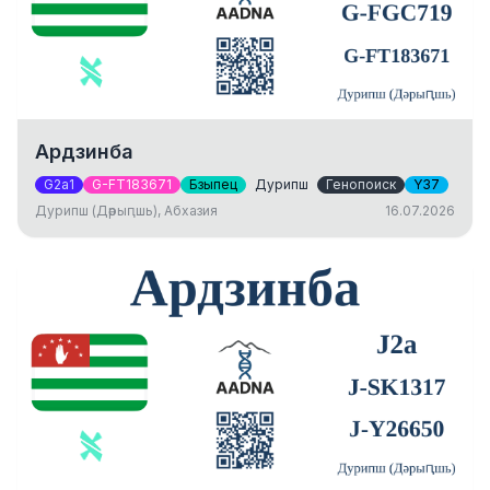
Ардзинба
G2a1
G-FT183671
Бзыпец
Дурипш
Генопоиск
Y37
Дурипш (Дәрыԥшь), Абхазия
16.07.2026