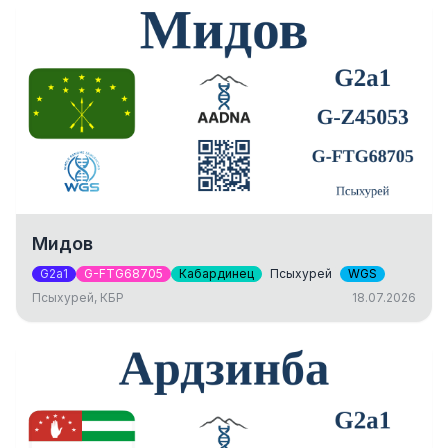
Мидов
G2a1
G-FTG68705
Кабардинец
Псыхурей
WGS
Псыхурей, КБР
18.07.2026