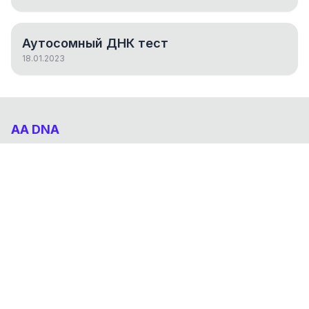
Аутосомный ДНК тест
18.01.2023
AA DNA
Абхазо-Адыгский ДНК проект
НАВИГАЦИЯ
Результаты
Статьи
О проекте
FAQ
© 2026 AA DNA. Все права защищены.