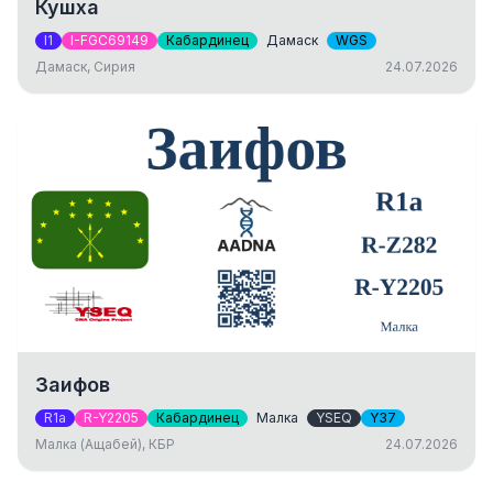
Кушха
I1
I-FGC69149
Кабардинец
Дамаск
WGS
Дамаск, Сирия
24.07.2026
Заифов
R1a
R-Y2205
Кабардинец
Малка
YSEQ
Y37
Малка (Ащабей), КБР
24.07.2026