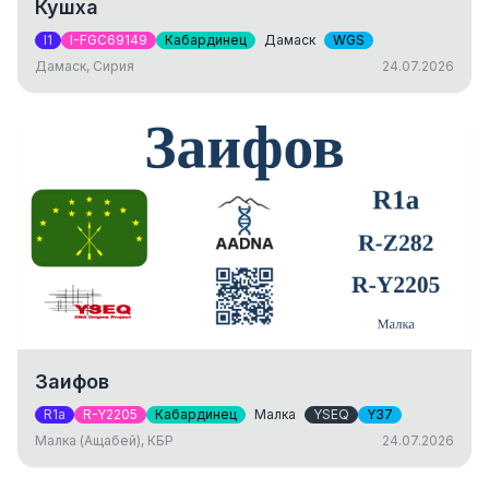
Кушха
I1
I-FGC69149
Кабардинец
Дамаск
WGS
Дамаск, Сирия
24.07.2026
Заифов
R1a
R-Y2205
Кабардинец
Малка
YSEQ
Y37
Малка (Ащабей), КБР
24.07.2026