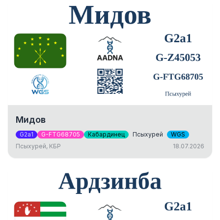
Мидов
G2a1
G-FTG68705
Кабардинец
Псыхурей
WGS
Псыхурей, КБР
18.07.2026