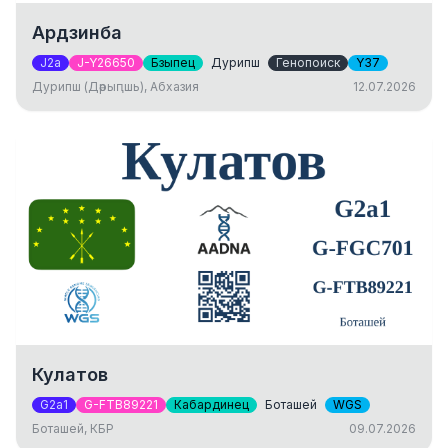
Ардзинба
J2a
J-Y26650
Бзыпец
Дурипш
Генопоиск
Y37
Дурипш (Дәрыԥшь), Абхазия
12.07.2026
Кулатов
G2a1
G-FTB89221
Кабардинец
Боташей
WGS
Боташей, КБР
09.07.2026