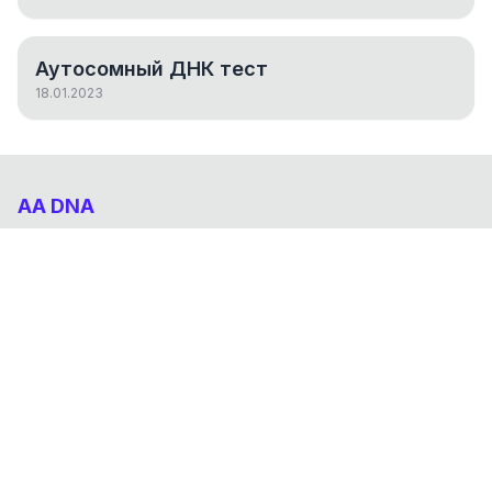
Аутосомный ДНК тест
18.01.2023
AA DNA
Абхазо-Адыгский ДНК проект
НАВИГАЦИЯ
Результаты
Статьи
О проекте
FAQ
© 2026 AA DNA. Все права защищены.