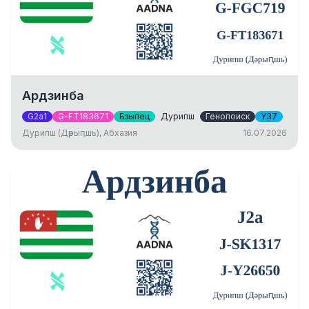
Ардзинба
G2a1
G-FT183671
Бзыпец
Дурипш
Генопоиск
Y37
Дурипш (Дәрыԥшь), Абхазия
16.07.2026