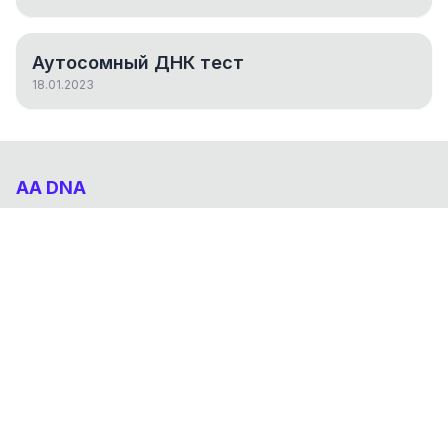
Аутосомный ДНК тест
18.01.2023
AA DNA
Абхазо-Адыгский ДНК проект
НАВИГАЦИЯ
Результаты
Статьи
О проекте
FAQ
© 2026 AA DNA. Все права защищены.