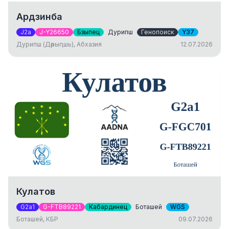
Ардзинба
J2a
J-Y26650
Бзыпец
Дурипш
Генопоиск
Y37
Дурипш (Дәрыԥшь), Абхазия
12.07.2026
Кулатов
G2a1
G-FTB89221
Кабардинец
Боташей
WGS
Боташей, КБР
09.07.2026