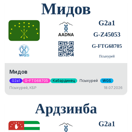
Мидов
G2a1
G-FTG68705
Кабардинец
Псыхурей
WGS
Псыхурей, КБР
18.07.2026