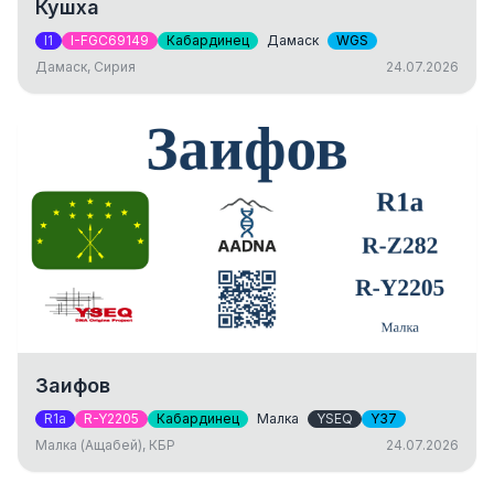
Кушха
I1
I-FGC69149
Кабардинец
Дамаск
WGS
Дамаск, Сирия
24.07.2026
Заифов
R1a
R-Y2205
Кабардинец
Малка
YSEQ
Y37
Малка (Ащабей), КБР
24.07.2026