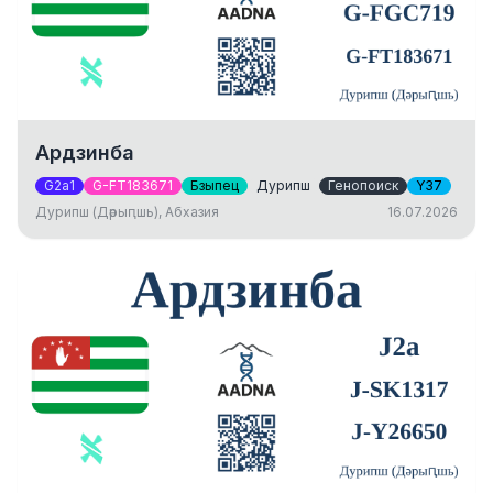
Ардзинба
G2a1
G-FT183671
Бзыпец
Дурипш
Генопоиск
Y37
Дурипш (Дәрыԥшь), Абхазия
16.07.2026