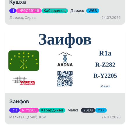
Кушха
I1
I-FGC69149
Кабардинец
Дамаск
WGS
Дамаск, Сирия
24.07.2026
Заифов
R1a
R-Y2205
Кабардинец
Малка
YSEQ
Y37
Малка (Ащабей), КБР
24.07.2026