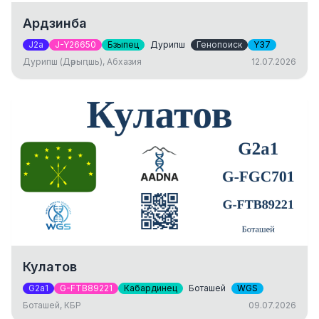
Ардзинба
J2a
J-Y26650
Бзыпец
Дурипш
Генопоиск
Y37
Дурипш (Дәрыԥшь), Абхазия
12.07.2026
Кулатов
G2a1
G-FTB89221
Кабардинец
Боташей
WGS
Боташей, КБР
09.07.2026