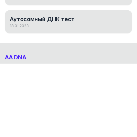
Аутосомный ДНК тест
18.01.2023
AA DNA
Абхазо-Адыгский ДНК проект
НАВИГАЦИЯ
Результаты
Статьи
О проекте
FAQ
© 2026 AA DNA. Все права защищены.