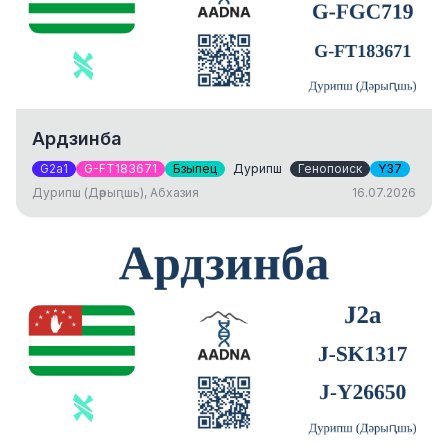
Ардзинба
G2a1
G-FT183671
Бзыпец
Дурипш
Генопоиск
Y37
Дурипш (Дәрыԥшь), Абхазия
16.07.2026