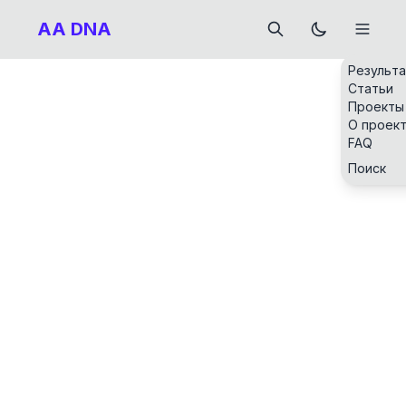
AA DNA
Результ
Статьи
Проекты
О проек
FAQ
Поиск