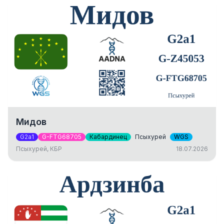
Мидов
G2a1
G-FTG68705
Кабардинец
Псыхурей
WGS
Псыхурей, КБР
18.07.2026