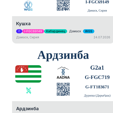
Кушха
I1
I-FGC69149
Кабардинец
Дамаск
WGS
Дамаск, Сирия
24.07.2026
Ардзинба