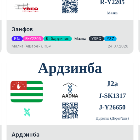
Заифов
R1a
R-Y2205
Кабардинец
Малка
YSEQ
Y37
Малка (Ащабей), КБР
24.07.2026
Ардзинба