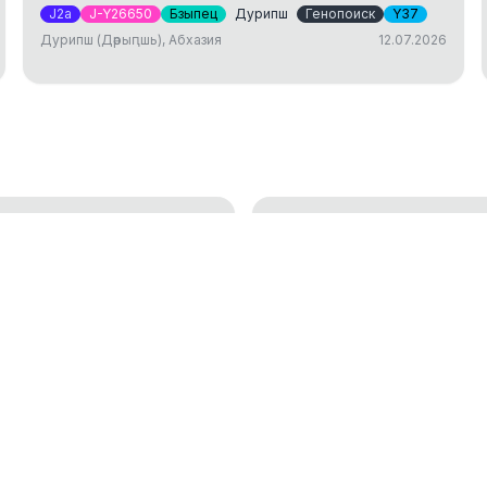
J2a
J-Y26650
Бзыпец
Дурипш
Генопоиск
Y37
Дурипш (Дәрыԥшь), Абхазия
12.07.2026
ДНК тест: исследов
генетической генеалогии
установление родст
01.04.2025
окам
Аутосомный ДНК те
18.01.2023