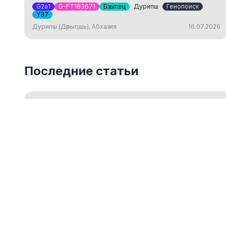
G2a1
G-FT183671
Бзыпец
Дурипш
Генопоиск
Y37
Дурипш (Дәрыԥшь), Абхазия
16.07.2026
Последние статьи
Введение в Y-ДНК тестирование
Обзор основ Y-хромосомного ДНК-тестирования для 
18.05.2026
ДНК-генеалогия как путешествие к ист
14.03.2024