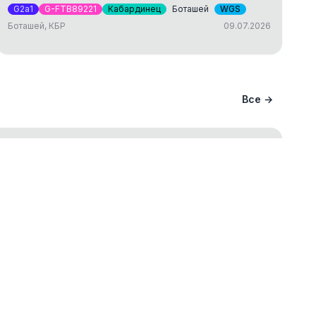
G2a1
G-FTB89221
Кабардинец
Боташей
WGS
Боташей, КБР
09.07.2026
Все →
ание вашего происхождения и
ва
ст