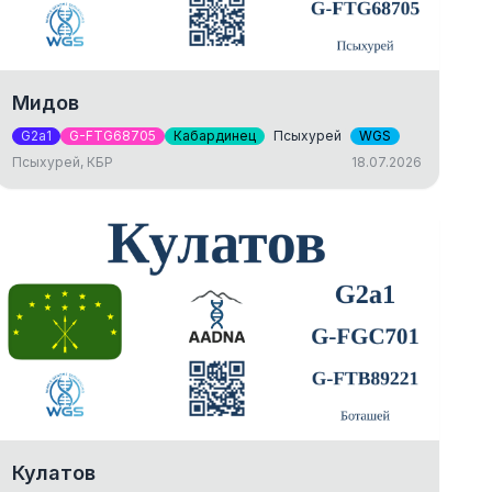
Мидов
G2a1
G-FTG68705
Кабардинец
Псыхурей
WGS
Псыхурей, КБР
18.07.2026
Кулатов