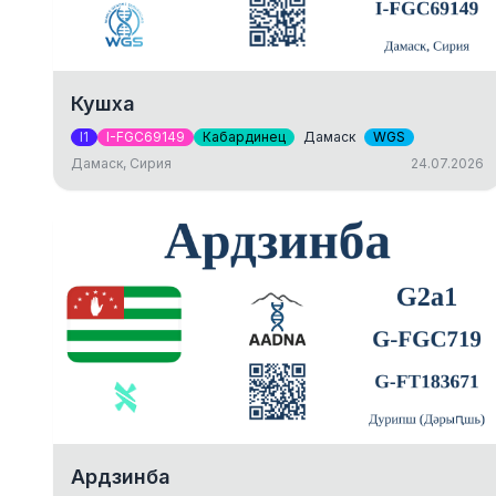
Кушха
I1
I-FGC69149
Кабардинец
Дамаск
WGS
Дамаск, Сирия
24.07.2026
Ардзинба