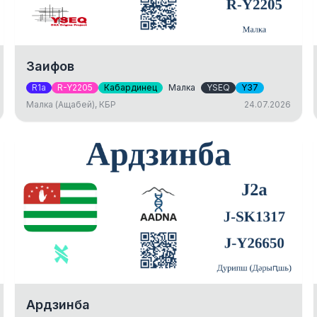
Заифов
R1a
R-Y2205
Кабардинец
Малка
YSEQ
Y37
Малка (Ащабей), КБР
24.07.2026
Ардзинба