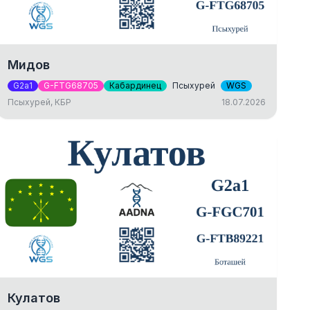
Мидов
G2a1
G-FTG68705
Кабардинец
Псыхурей
WGS
Псыхурей, КБР
18.07.2026
Кулатов