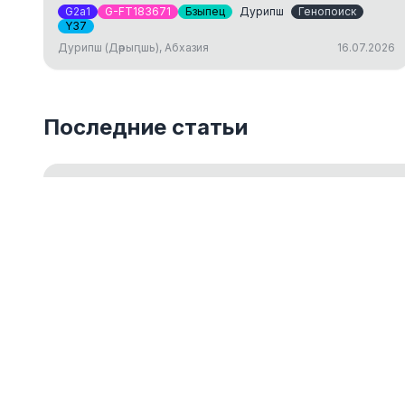
G2a1
G-FT183671
Бзыпец
Дурипш
Генопоиск
Y37
Дурипш (Дәрыԥшь), Абхазия
16.07.2026
Последние статьи
Введение в Y-ДНК тестирование
Обзор основ Y-хромосомного ДНК-тестирования для 
18.05.2026
ДНК-генеалогия как путешествие к ист
14.03.2024