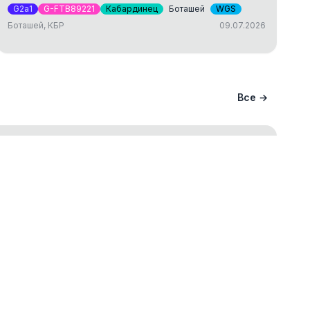
G2a1
G-FTB89221
Кабардинец
Боташей
WGS
Боташей, КБР
09.07.2026
Все →
ание вашего происхождения и
ва
ст