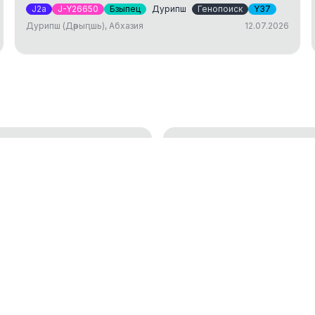
J2a
J-Y26650
Бзыпец
Дурипш
Генопоиск
Y37
Дурипш (Дәрыԥшь), Абхазия
12.07.2026
ДНК тест: исследов
генетической генеалогии
установление родст
01.04.2025
окам
Аутосомный ДНК те
18.01.2023