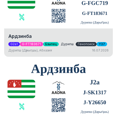
Ардзинба
G2a1
G-FT183671
Бзыпец
Дурипш
Генопоиск
Y37
Дурипш (Дәрыԥшь), Абхазия
16.07.2026