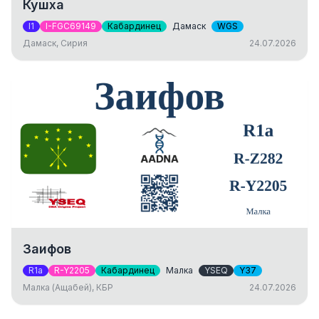
Кушха
I1
I-FGC69149
Кабардинец
Дамаск
WGS
Дамаск, Сирия
24.07.2026
Заифов
R1a
R-Y2205
Кабардинец
Малка
YSEQ
Y37
Малка (Ащабей), КБР
24.07.2026