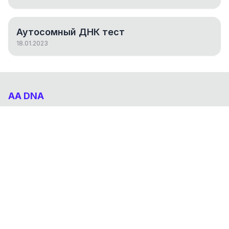
Аутосомный ДНК тест
18.01.2023
AA DNA
Абхазо-Адыгский ДНК проект
НАВИГАЦИЯ
Результаты
Статьи
О проекте
FAQ
© 2026 AA DNA. Все права защищены.