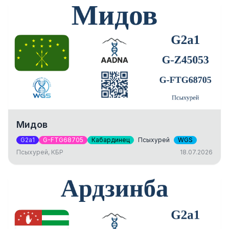
Мидов
G2a1
G-FTG68705
Кабардинец
Псыхурей
WGS
Псыхурей, КБР
18.07.2026