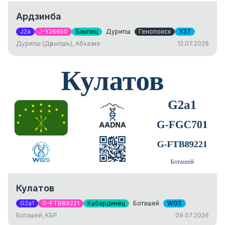
Ардзинба
J2a
J-Y26650
Бзыпец
Дурипш
Генопоиск
Y37
Дурипш (Дәрыԥшь), Абхазия
12.07.2026
Кулатов
G2a1
G-FTB89221
Кабардинец
Боташей
WGS
Боташей, КБР
09.07.2026