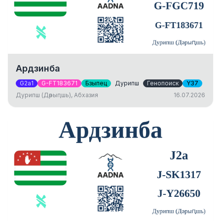
Ардзинба
G2a1
G-FT183671
Бзыпец
Дурипш
Генопоиск
Y37
Дурипш (Дәрыԥшь), Абхазия
16.07.2026