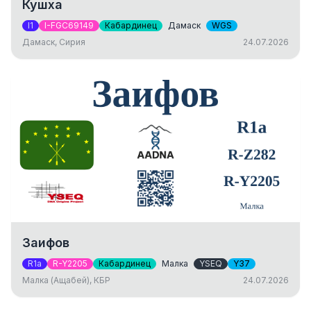
Кушха
I1
I-FGC69149
Кабардинец
Дамаск
WGS
Дамаск, Сирия
24.07.2026
Заифов
R1a
R-Y2205
Кабардинец
Малка
YSEQ
Y37
Малка (Ащабей), КБР
24.07.2026