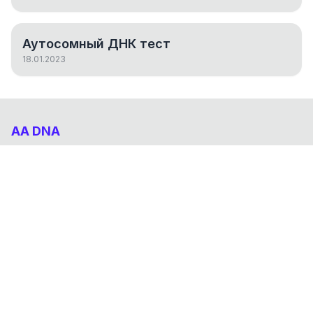
Аутосомный ДНК тест
18.01.2023
AA DNA
Абхазо-Адыгский ДНК проект
НАВИГАЦИЯ
Результаты
Статьи
О проекте
FAQ
© 2026 AA DNA. Все права защищены.