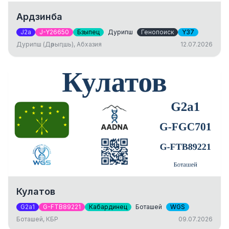
Ардзинба
J2a
J-Y26650
Бзыпец
Дурипш
Генопоиск
Y37
Дурипш (Дәрыԥшь), Абхазия
12.07.2026
Кулатов
G2a1
G-FTB89221
Кабардинец
Боташей
WGS
Боташей, КБР
09.07.2026