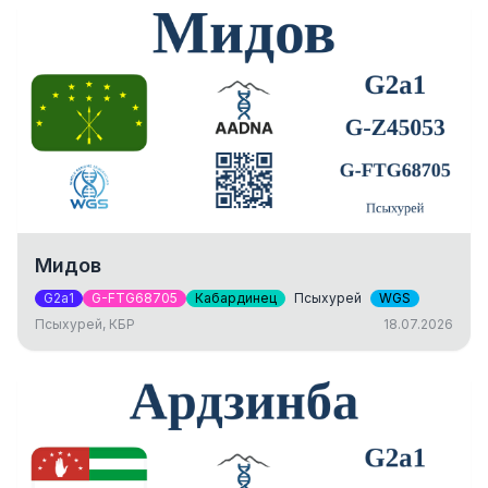
Мидов
G2a1
G-FTG68705
Кабардинец
Псыхурей
WGS
Псыхурей, КБР
18.07.2026