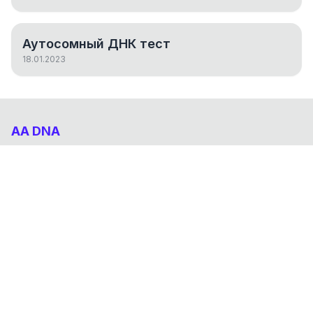
Аутосомный ДНК тест
18.01.2023
AA DNA
Абхазо-Адыгский ДНК проект
НАВИГАЦИЯ
Результаты
Статьи
О проекте
FAQ
© 2026 AA DNA. Все права защищены.