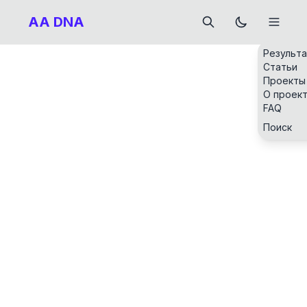
AA DNA
Результ
Статьи
Проекты
О проек
FAQ
Поиск