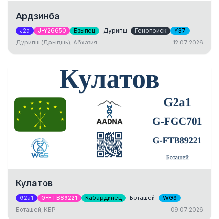
Ардзинба
J2a
J-Y26650
Бзыпец
Дурипш
Генопоиск
Y37
Дурипш (Дәрыԥшь), Абхазия
12.07.2026
Кулатов
G2a1
G-FTB89221
Кабардинец
Боташей
WGS
Боташей, КБР
09.07.2026