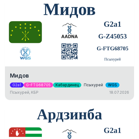
Мидов
G2a1
G-FTG68705
Кабардинец
Псыхурей
WGS
Псыхурей, КБР
18.07.2026