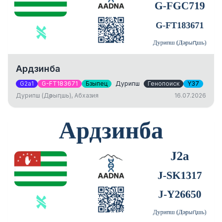
Ардзинба
G2a1
G-FT183671
Бзыпец
Дурипш
Генопоиск
Y37
Дурипш (Дәрыԥшь), Абхазия
16.07.2026