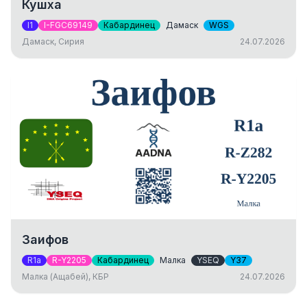
Кушха
I1
I-FGC69149
Кабардинец
Дамаск
WGS
Дамаск, Сирия
24.07.2026
Заифов
R1a
R-Y2205
Кабардинец
Малка
YSEQ
Y37
Малка (Ащабей), КБР
24.07.2026