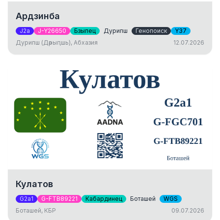
Ардзинба
J2a
J-Y26650
Бзыпец
Дурипш
Генопоиск
Y37
Дурипш (Дәрыԥшь), Абхазия
12.07.2026
Кулатов
G2a1
G-FTB89221
Кабардинец
Боташей
WGS
Боташей, КБР
09.07.2026