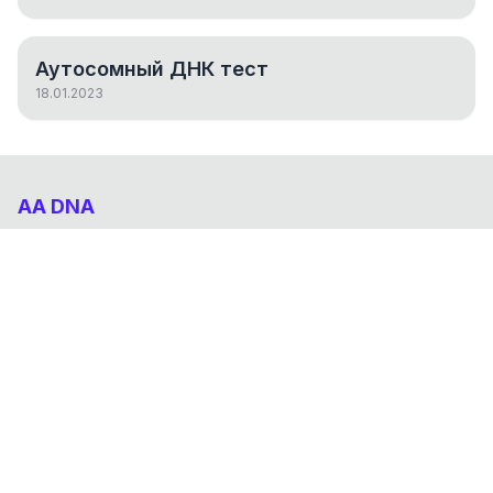
Аутосомный ДНК тест
18.01.2023
AA DNA
Абхазо-Адыгский ДНК проект
НАВИГАЦИЯ
Результаты
Статьи
О проекте
FAQ
© 2026 AA DNA. Все права защищены.