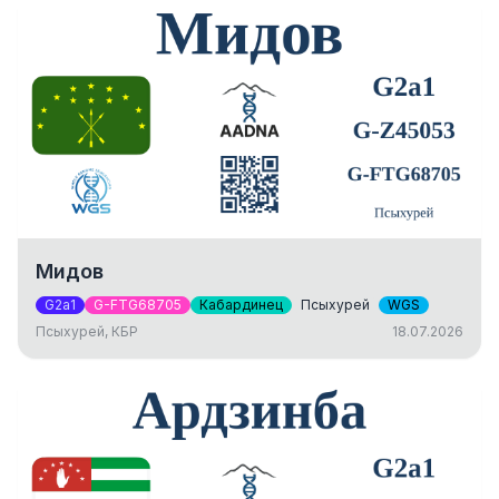
Мидов
G2a1
G-FTG68705
Кабардинец
Псыхурей
WGS
Псыхурей, КБР
18.07.2026