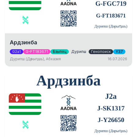
Ардзинба
G2a1
G-FT183671
Бзыпец
Дурипш
Генопоиск
Y37
Дурипш (Дәрыԥшь), Абхазия
16.07.2026