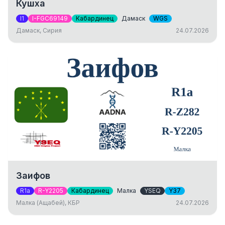
Кушха
I1
I-FGC69149
Кабардинец
Дамаск
WGS
Дамаск, Сирия
24.07.2026
Заифов
R1a
R-Y2205
Кабардинец
Малка
YSEQ
Y37
Малка (Ащабей), КБР
24.07.2026