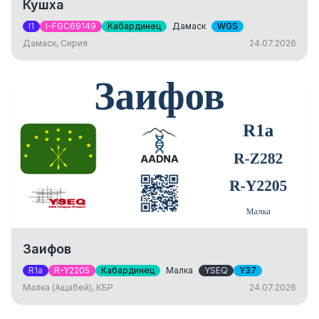
Кушха
I1
I-FGC69149
Кабардинец
Дамаск
WGS
Дамаск, Сирия
24.07.2026
Заифов
R1a
R-Y2205
Кабардинец
Малка
YSEQ
Y37
Малка (Ащабей), КБР
24.07.2026