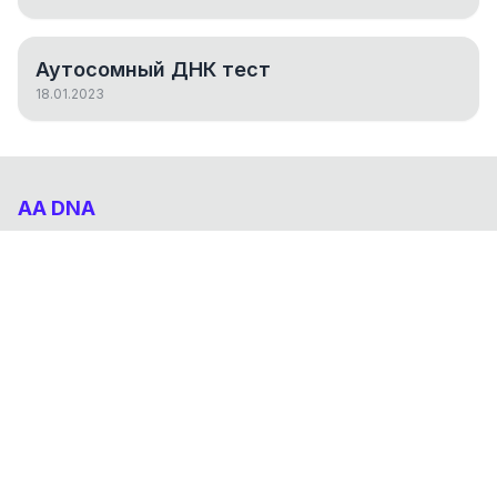
Аутосомный ДНК тест
18.01.2023
AA DNA
Абхазо-Адыгский ДНК проект
НАВИГАЦИЯ
Результаты
Статьи
О проекте
FAQ
© 2026 AA DNA. Все права защищены.