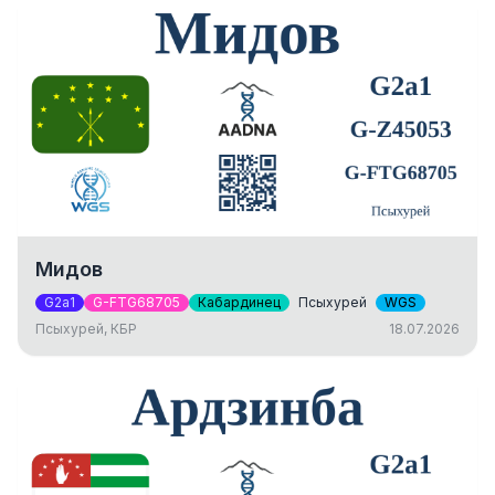
Мидов
G2a1
G-FTG68705
Кабардинец
Псыхурей
WGS
Псыхурей, КБР
18.07.2026