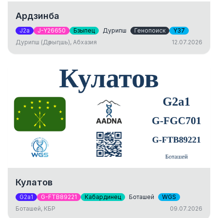
Ардзинба
J2a
J-Y26650
Бзыпец
Дурипш
Генопоиск
Y37
Дурипш (Дәрыԥшь), Абхазия
12.07.2026
Кулатов
G2a1
G-FTB89221
Кабардинец
Боташей
WGS
Боташей, КБР
09.07.2026