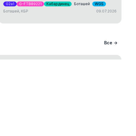
G2a1
G-FTB89221
Кабардинец
Боташей
WGS
Боташей, КБР
09.07.2026
Все →
ание вашего происхождения и
ва
ст