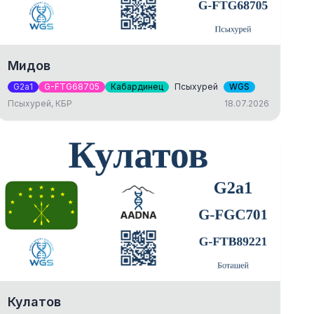
Мидов
G2a1
G-FTG68705
Кабардинец
Псыхурей
WGS
Псыхурей, КБР
18.07.2026
Кулатов