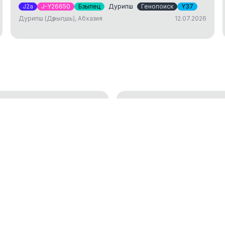
J2a
J-Y26650
Бзыпец
Дурипш
Генопоиск
Y37
Дурипш (Дәрыԥшь), Абхазия
12.07.2026
ДНК тест: исследов
генетической генеалогии
установление родст
01.04.2025
окам
Аутосомный ДНК те
18.01.2023