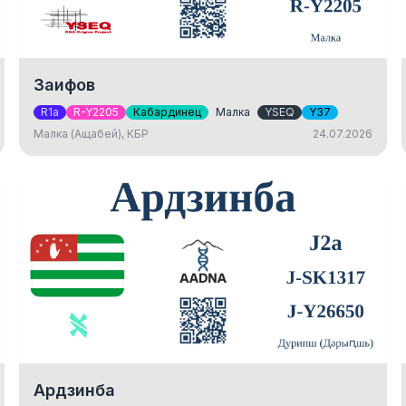
Заифов
R1a
R-Y2205
Кабардинец
Малка
YSEQ
Y37
Малка (Ащабей), КБР
24.07.2026
Ардзинба