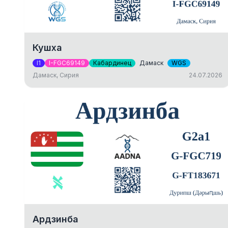
Кушха
I1
I-FGC69149
Кабардинец
Дамаск
WGS
Дамаск, Сирия
24.07.2026
Ардзинба