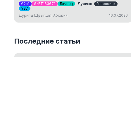
G2a1
G-FT183671
Бзыпец
Дурипш
Генопоиск
Y37
Дурипш (Дәрыԥшь), Абхазия
16.07.2026
Последние статьи
Введение в Y-ДНК тестирование
Обзор основ Y-хромосомного ДНК-тестирования для 
18.05.2026
ДНК-генеалогия как путешествие к ист
14.03.2024