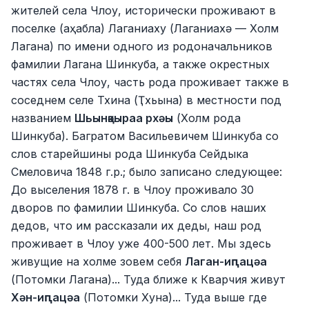
жителей села Члоу, исторически проживают в
поселке (аҳабла) Лаганиаху (Лаганиахә — Холм
Лагана) по имени одного из родоначальников
фамилии Лагана Шинкуба, а также окрестных
частях села Члоу, часть рода проживает также в
соседнем селе Тхина (Ҭхьына) в местности под
названием
Шьынқәыраа рхәы
(Холм рода
Шинкуба). Багратом Васильевичем Шинкуба со
слов старейшины рода Шинкуба Сейдыка
Смеловича 1848 г.р.; было записано следующее:
До выселения 1878 г. в Члоу проживало 30
дворов по фамилии Шинкуба. Со слов наших
дедов, что им рассказали их деды, наш род
проживает в Члоу уже 400-500 лет. Мы здесь
живущие на холме зовем себя
Лаган-иԥацәа
(Потомки Лагана)... Туда ближе к Кварчия живут
Хән-иԥацәа
(Потомки Хуна)... Туда выше где