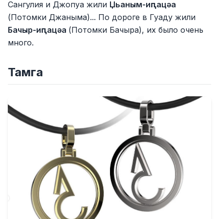
Сангулия и Джопуа жили
Џьаным-иԥацәа
(Потомки Джаныма)... По дороге в Гуаду жили
Бачыр-иԥацәа
(Потомки Бачыра), их было очень
много.
Тамга