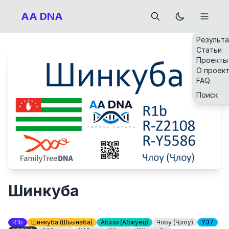
AA DNA
Результ
Статьи
Проекты
О проек
FAQ
Поиск
Шинкуба
R1b
Шинкуба (Шьынқәба)
Абхаз (Абжуец)
Члоу (Ҷлоу)
Y37