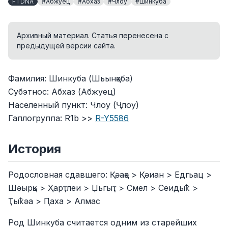
FTDNA
#Абжуец
#Абхаз
#Члоу
#Шинкуба
Архивный материал. Статья перенесена с
предыдущей версии сайта.
Фамилия: Шинкуба (Шьынқәба)
Субэтнос: Абхаз (Абжуец)
Населенный пункт: Члоу (Ҷлоу)
Гаплогруппа: R1b >>
R-Y5586
История
Родословная сдавшего: Қәақә > Қәиан > Едгьац >
Шәырқь > Ҳарҭлеи > Џьгыҭ > Смел > Сеидыҟ >
Ҭыҟәа > Ԥаха > Алмас
Род Шинкуба считается одним из старейших