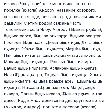
из села Члоу, наиболее многочисленен он в
поселке (аҳабла) Андроу, название которого,
согласно легенде, связано с родоначальниками
фамилии. С этим родом связана часть
топонимики села Члоу: Андроу (Ҵәыџьаа рҳабла),
Ҵәыџьаа рарха, Ҵәыџьаа ргыларҭа, Ҵәыџьаа рааԥҭра,
Гәыгәын Ҵәыџь ихәы, Димаҭ Ҵәыџь иӡы, Дыгә Ҵәыџь
иқьаԥҭа, Жакьа Ҵәыџь иҳәысҭа, Меҭыҟә Ҵәыџь иҳа,
Пыч Ҵәыџь иқьаԥҭа, Ҵәыџь Жакьа-иԥацәа рҳәысҭа,
Маҳаид Ҵәыџь иқьаԥҭа, Рашьыҭ Ҵәыџь ичаирҭа,
Бачыр Ҵәыџь игыларҭа, Асланбеи Ҵәыџь иқьаԥҭа,
Нача Ҵәыџь иқьаԥҭа, Ҭаҭауаз Ҵәыџь иқьаԥҭа, Хәыта
Ҵәыџь иқьаԥҭа, Ҵәыџьаа рбаажә ахәы, Шьыпа Ҵәыџь
иқьаԥҭа, Никәала Ҵәыџь иадгьыл, Маҷыҷ Ҵәыџь
икәара, Папын Ҵәыџь икәара, Ҵәыџьаа рӡыхь и так
далее. Род в Члоу делится на две крупные ветви
(Акыдра, Андроу), при этом поселок (аҳабла)