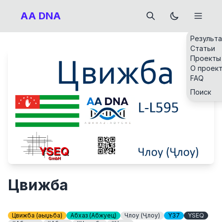
AA DNA
Результ
Статьи
Проекты
О проек
FAQ
Поиск
Цвижба
Цвижба (Ҵәыџьба)
Абхаз (Абжуец)
Члоу (Ҷлоу)
Y37
YSEQ