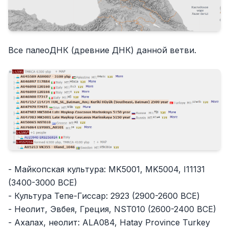
Все палеоДНК (древние ДНК) данной ветви.
- Майкопская культура: MK5001, MK5004, I11131
(3400-3000 BCE)
- Культура Тепе-Гиссар: 2923 (2900-2600 BCE)
- Неолит, Эвбея, Греция, NST010 (2600-2400 BCE)
- Ахалах, неолит: ALA084, Hatay Province Turkey