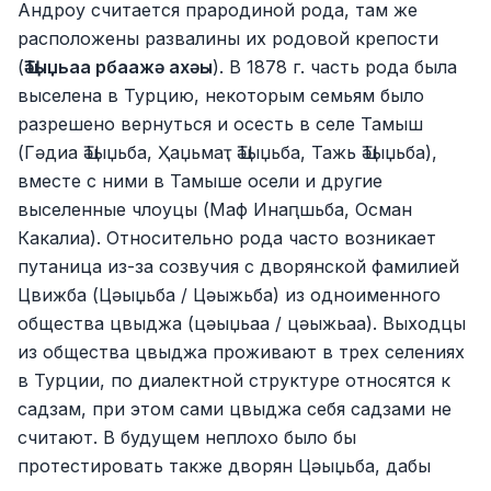
Андроу считается прародиной рода, там же
расположены развалины их родовой крепости
(
Ҵәыџьаа рбаажә ахәы
). В 1878 г. часть рода была
выселена в Турцию, некоторым семьям было
разрешено вернуться и осесть в селе Тамыш
(Гәдиа Ҵәыџьба, Ҳаџьмаҭ Ҵәыџьба, Тажь Ҵәыџьба),
вместе с ними в Тамыше осели и другие
выселенные члоуцы (Маф Инаԥшьба, Осман
Какалиа). Относительно рода часто возникает
путаница из-за созвучия с дворянской фамилией
Цвижба (Цәыџьба / Цәыжьба) из одноименного
общества цвыджа (цәыџьаа / цәыжьаа). Выходцы
из общества цвыджа проживают в трех селениях
в Турции, по диалектной структуре относятся к
садзам, при этом сами цвыджа себя садзами не
считают. В будущем неплохо было бы
протестировать также дворян Цәыџьба, дабы