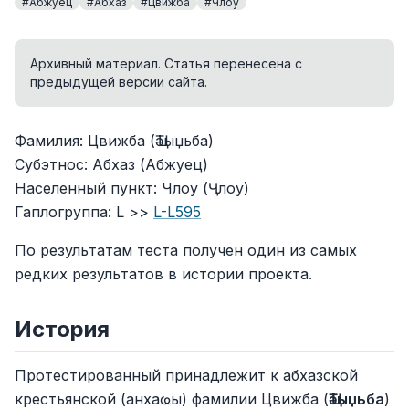
#Абжуец
#Абхаз
#Цвижба
#Члоу
Архивный материал. Статья перенесена с
предыдущей версии сайта.
Фамилия: Цвижба (Ҵәыџьба)
Субэтнос: Абхаз (Абжуец)
Населенный пункт: Члоу (Ҷлоу)
Гаплогруппа: L >>
L-L595
По результатам теста получен один из самых
редких результатов в истории проекта.
История
Протестированный принадлежит к абхазской
крестьянской (анхаҩы) фамилии Цвижба (
Ҵәыџьба
)