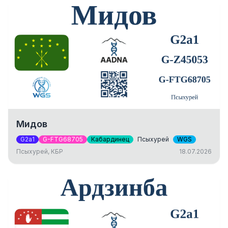
Мидов
G2a1
G-FTG68705
Кабардинец
Псыхурей
WGS
Псыхурей, КБР
18.07.2026