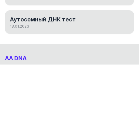
Аутосомный ДНК тест
18.01.2023
AA DNA
Абхазо-Адыгский ДНК проект
НАВИГАЦИЯ
Результаты
Статьи
О проекте
FAQ
© 2026 AA DNA. Все права защищены.