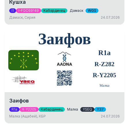
Кушха
I1
I-FGC69149
Кабардинец
Дамаск
WGS
Дамаск, Сирия
24.07.2026
Заифов
R1a
R-Y2205
Кабардинец
Малка
YSEQ
Y37
Малка (Ащабей), КБР
24.07.2026