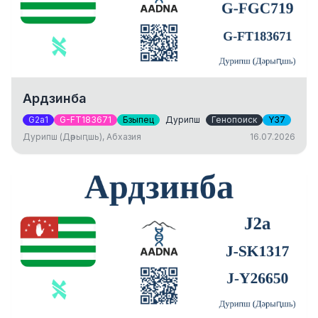
Ардзинба
G2a1
G-FT183671
Бзыпец
Дурипш
Генопоиск
Y37
Дурипш (Дәрыԥшь), Абхазия
16.07.2026