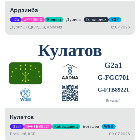
Ардзинба
J2a
J-Y26650
Бзыпец
Дурипш
Генопоиск
Y37
Дурипш (Дәрыԥшь), Абхазия
12.07.2026
Кулатов
G2a1
G-FTB89221
Кабардинец
Боташей
WGS
Боташей, КБР
09.07.2026