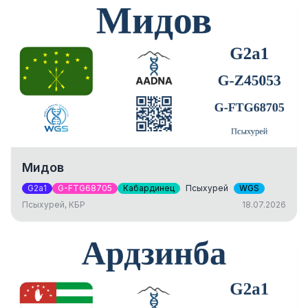
Мидов
G2a1
G-FTG68705
Кабардинец
Псыхурей
WGS
Псыхурей, КБР
18.07.2026