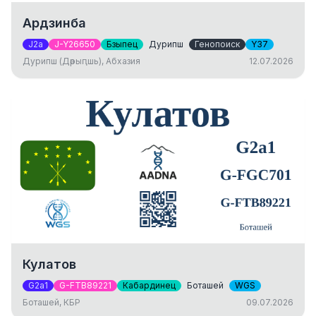
Ардзинба
J2a
J-Y26650
Бзыпец
Дурипш
Генопоиск
Y37
Дурипш (Дәрыԥшь), Абхазия
12.07.2026
Кулатов
G2a1
G-FTB89221
Кабардинец
Боташей
WGS
Боташей, КБР
09.07.2026