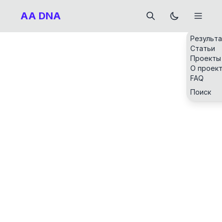
AA DNA
Результ
Статьи
Проекты
О проек
FAQ
Поиск