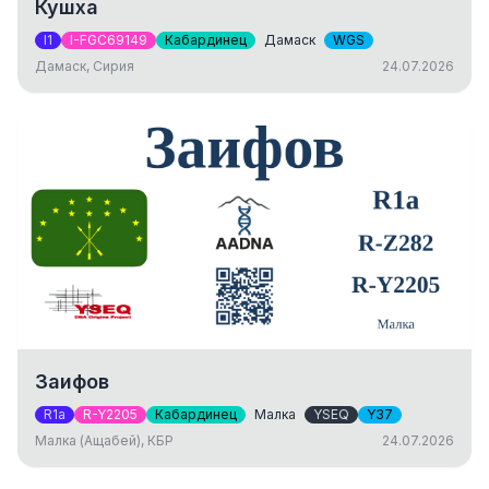
Кушха
I1
I-FGC69149
Кабардинец
Дамаск
WGS
Дамаск, Сирия
24.07.2026
Заифов
R1a
R-Y2205
Кабардинец
Малка
YSEQ
Y37
Малка (Ащабей), КБР
24.07.2026