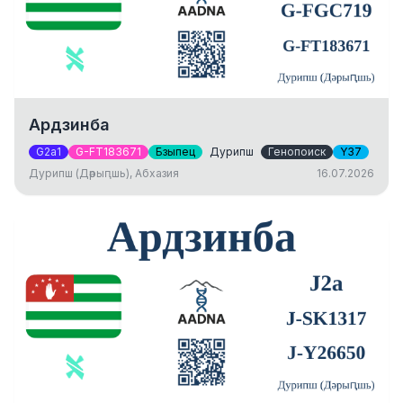
Ардзинба
G2a1
G-FT183671
Бзыпец
Дурипш
Генопоиск
Y37
Дурипш (Дәрыԥшь), Абхазия
16.07.2026