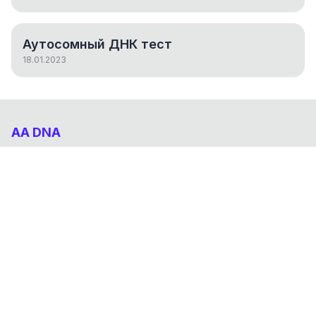
Аутосомный ДНК тест
18.01.2023
AA DNA
Абхазо-Адыгский ДНК проект
НАВИГАЦИЯ
Результаты
Статьи
О проекте
FAQ
© 2026 AA DNA. Все права защищены.