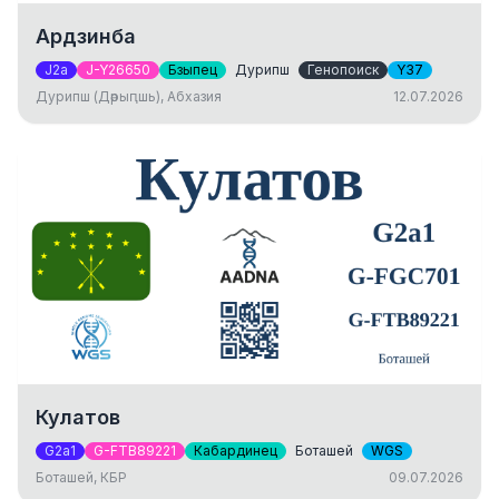
Ардзинба
J2a
J-Y26650
Бзыпец
Дурипш
Генопоиск
Y37
Дурипш (Дәрыԥшь), Абхазия
12.07.2026
Кулатов
G2a1
G-FTB89221
Кабардинец
Боташей
WGS
Боташей, КБР
09.07.2026