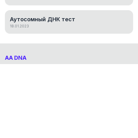
Аутосомный ДНК тест
18.01.2023
AA DNA
Абхазо-Адыгский ДНК проект
НАВИГАЦИЯ
Результаты
Статьи
О проекте
FAQ
© 2026 AA DNA. Все права защищены.