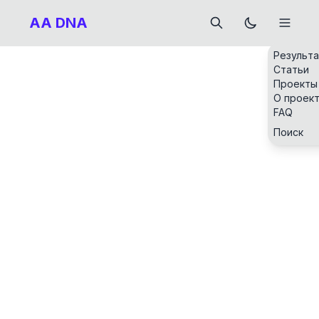
AA DNA
Результ
Статьи
Проекты
О проек
FAQ
Поиск