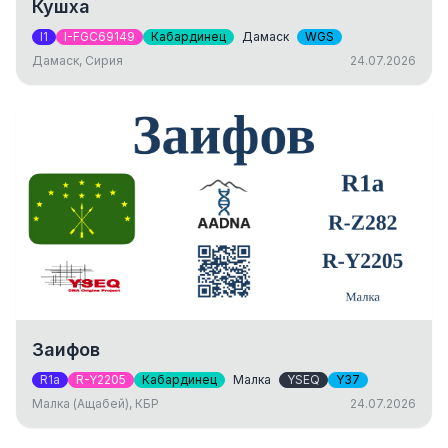
Кушха
I1
I-FGC69149
Кабардинец
Дамаск
WGS
Дамаск, Сирия
24.07.2026
Заифов
R1a
R-Y2205
Кабардинец
Малка
YSEQ
Y37
Малка (Ащабей), КБР
24.07.2026