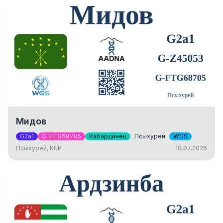
Мидов
G2a1
G-FTG68705
Кабардинец
Псыхурей
WGS
Псыхурей, КБР
18.07.2026