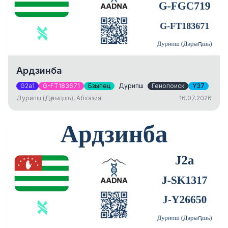
Ардзинба
G2a1
G-FT183671
Бзыпец
Дурипш
Генопоиск
Y37
Дурипш (Дәрыԥшь), Абхазия
16.07.2026