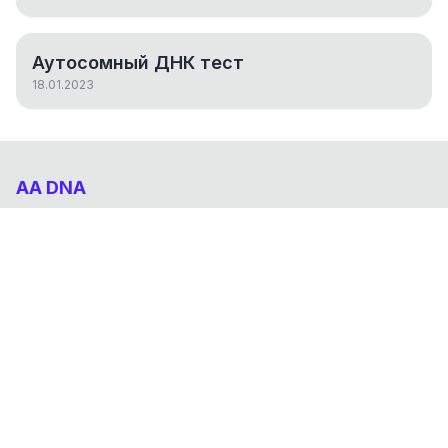
Аутосомный ДНК тест
18.01.2023
AA DNA
Абхазо-Адыгский ДНК проект
НАВИГАЦИЯ
Результаты
Статьи
О проекте
FAQ
© 2026 AA DNA. Все права защищены.