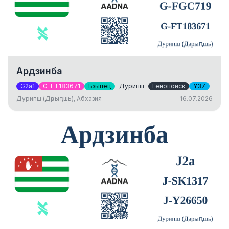
Ардзинба
G2a1
G-FT183671
Бзыпец
Дурипш
Генопоиск
Y37
Дурипш (Дәрыԥшь), Абхазия
16.07.2026