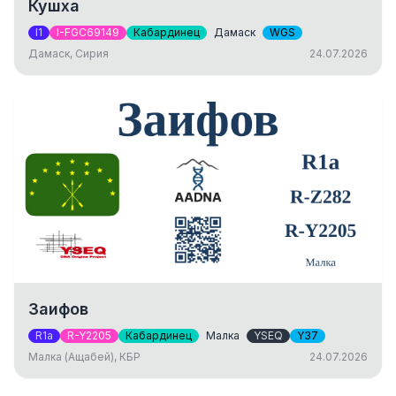
Кушха
I1
I-FGC69149
Кабардинец
Дамаск
WGS
Дамаск, Сирия
24.07.2026
Заифов
R1a
R-Y2205
Кабардинец
Малка
YSEQ
Y37
Малка (Ащабей), КБР
24.07.2026