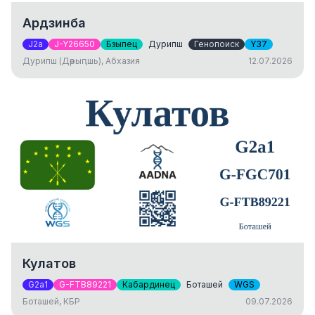
Ардзинба
J2a
J-Y26650
Бзыпец
Дурипш
Генопоиск
Y37
Дурипш (Дәрыԥшь), Абхазия
12.07.2026
Кулатов
G2a1
G-FTB89221
Кабардинец
Боташей
WGS
Боташей, КБР
09.07.2026