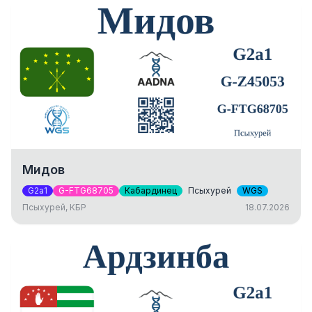
Мидов
G2a1
G-FTG68705
Кабардинец
Псыхурей
WGS
Псыхурей, КБР
18.07.2026