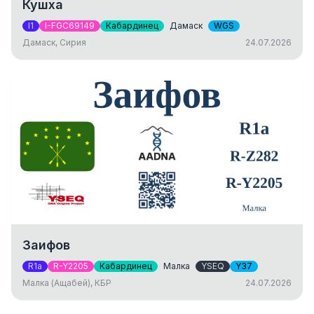
Кушха
I1
I-FGC69149
Кабардинец
Дамаск
WGS
Дамаск, Сирия
24.07.2026
Заифов
R1a
R-Y2205
Кабардинец
Малка
YSEQ
Y37
Малка (Ащабей), КБР
24.07.2026