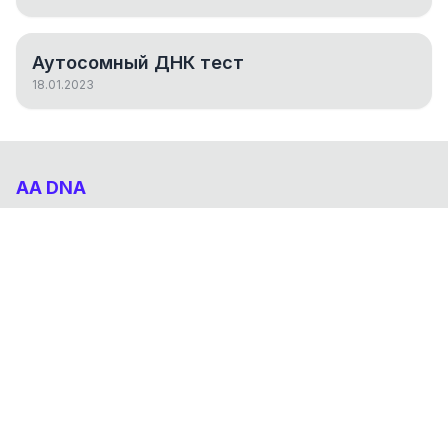
Аутосомный ДНК тест
18.01.2023
AA DNA
Абхазо-Адыгский ДНК проект
НАВИГАЦИЯ
Результаты
Статьи
О проекте
FAQ
© 2026 AA DNA. Все права защищены.