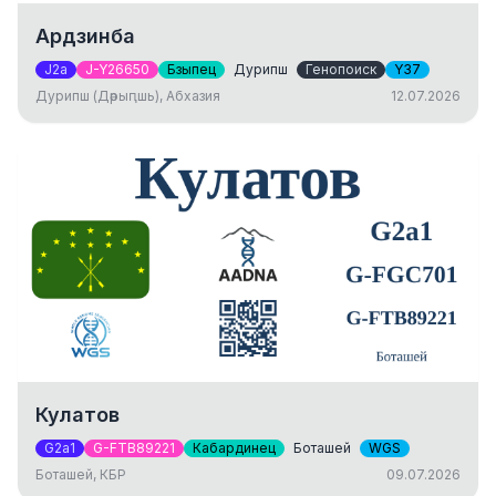
Ардзинба
J2a
J-Y26650
Бзыпец
Дурипш
Генопоиск
Y37
Дурипш (Дәрыԥшь), Абхазия
12.07.2026
Кулатов
G2a1
G-FTB89221
Кабардинец
Боташей
WGS
Боташей, КБР
09.07.2026