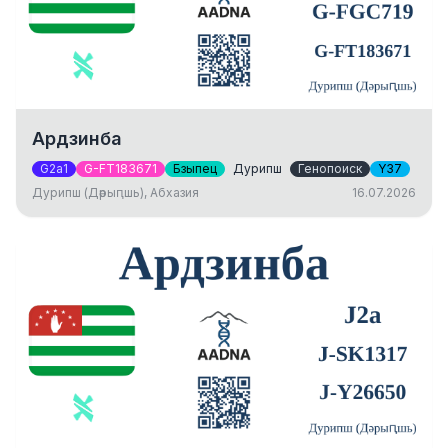
Ардзинба
G2a1
G-FT183671
Бзыпец
Дурипш
Генопоиск
Y37
Дурипш (Дәрыԥшь), Абхазия
16.07.2026