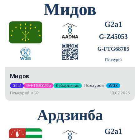
Мидов
G2a1
G-FTG68705
Кабардинец
Псыхурей
WGS
Псыхурей, КБР
18.07.2026