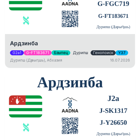
Ардзинба
G2a1
G-FT183671
Бзыпец
Дурипш
Генопоиск
Y37
Дурипш (Дәрыԥшь), Абхазия
16.07.2026