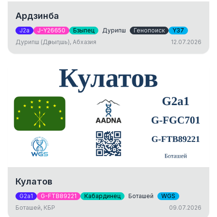
Ардзинба
J2a
J-Y26650
Бзыпец
Дурипш
Генопоиск
Y37
Дурипш (Дәрыԥшь), Абхазия
12.07.2026
Кулатов
G2a1
G-FTB89221
Кабардинец
Боташей
WGS
Боташей, КБР
09.07.2026