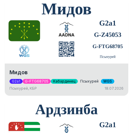
Мидов
G2a1
G-FTG68705
Кабардинец
Псыхурей
WGS
Псыхурей, КБР
18.07.2026