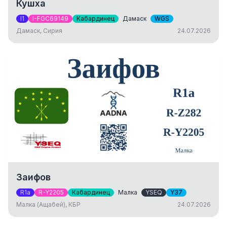
Кушха
I1
I-FGC69149
Кабардинец
Дамаск
WGS
Дамаск, Сирия
24.07.2026
Заифов
R1a
R-Y2205
Кабардинец
Малка
YSEQ
Y37
Малка (Ащабей), КБР
24.07.2026