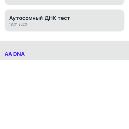
Аутосомный ДНК тест
18.01.2023
AA DNA
Абхазо-Адыгский ДНК проект
НАВИГАЦИЯ
Результаты
Статьи
О проекте
FAQ
© 2026 AA DNA. Все права защищены.