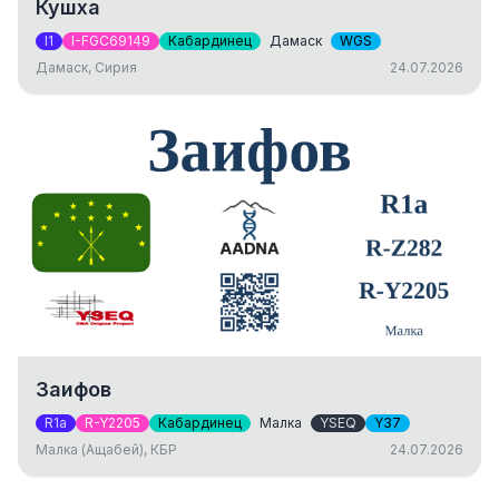
Кушха
I1
I-FGC69149
Кабардинец
Дамаск
WGS
Дамаск, Сирия
24.07.2026
Заифов
R1a
R-Y2205
Кабардинец
Малка
YSEQ
Y37
Малка (Ащабей), КБР
24.07.2026