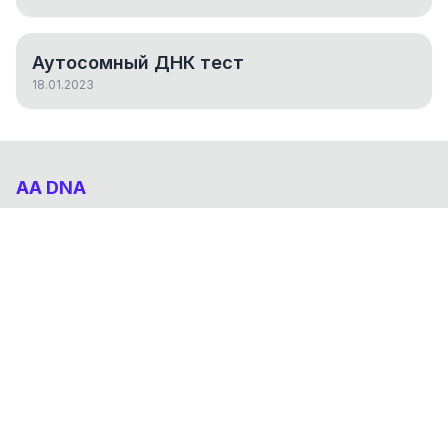
Аутосомный ДНК тест
18.01.2023
AA DNA
Абхазо-Адыгский ДНК проект
НАВИГАЦИЯ
Результаты
Статьи
О проекте
FAQ
© 2026 AA DNA. Все права защищены.