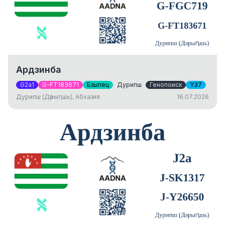
Ардзинба
G2a1
G-FT183671
Бзыпец
Дурипш
Генопоиск
Y37
Дурипш (Дәрыԥшь), Абхазия
16.07.2026