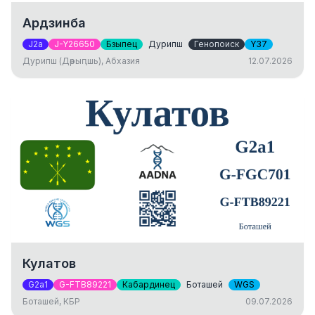
Ардзинба
J2a
J-Y26650
Бзыпец
Дурипш
Генопоиск
Y37
Дурипш (Дәрыԥшь), Абхазия
12.07.2026
Кулатов
G2a1
G-FTB89221
Кабардинец
Боташей
WGS
Боташей, КБР
09.07.2026