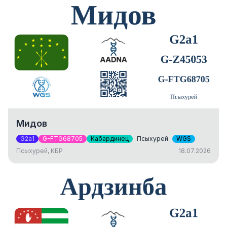
Мидов
G2a1
G-FTG68705
Кабардинец
Псыхурей
WGS
Псыхурей, КБР
18.07.2026