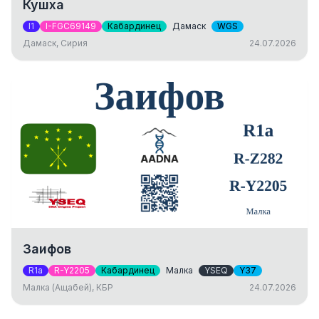
Кушха
I1
I-FGC69149
Кабардинец
Дамаск
WGS
Дамаск, Сирия
24.07.2026
Заифов
R1a
R-Y2205
Кабардинец
Малка
YSEQ
Y37
Малка (Ащабей), КБР
24.07.2026