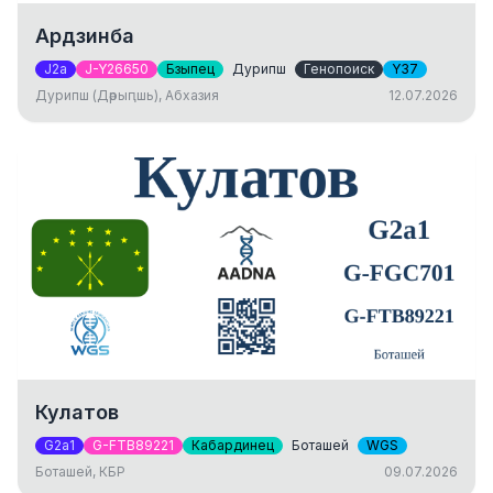
Ардзинба
J2a
J-Y26650
Бзыпец
Дурипш
Генопоиск
Y37
Дурипш (Дәрыԥшь), Абхазия
12.07.2026
Кулатов
G2a1
G-FTB89221
Кабардинец
Боташей
WGS
Боташей, КБР
09.07.2026