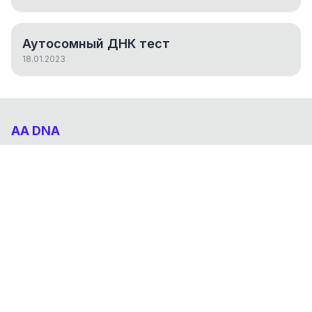
Аутосомный ДНК тест
18.01.2023
AA DNA
Абхазо-Адыгский ДНК проект
НАВИГАЦИЯ
Результаты
Статьи
О проекте
FAQ
© 2026 AA DNA. Все права защищены.