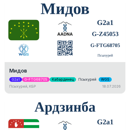
Мидов
G2a1
G-FTG68705
Кабардинец
Псыхурей
WGS
Псыхурей, КБР
18.07.2026