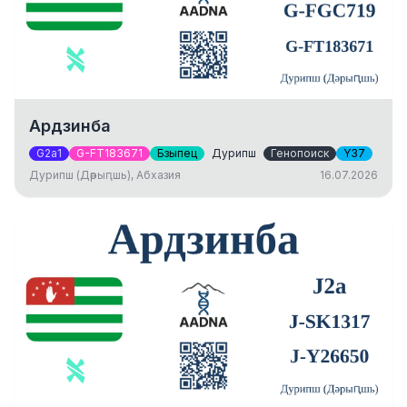
Ардзинба
G2a1
G-FT183671
Бзыпец
Дурипш
Генопоиск
Y37
Дурипш (Дәрыԥшь), Абхазия
16.07.2026