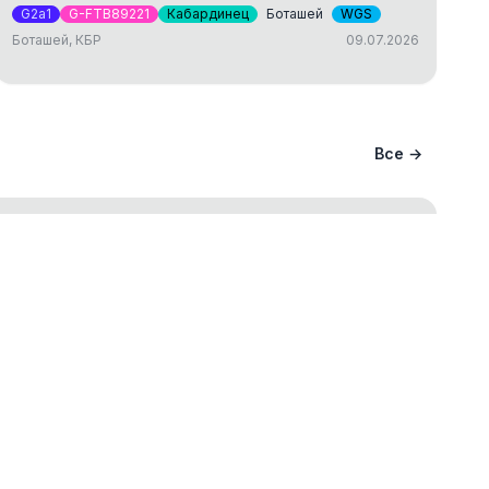
G2a1
G-FTB89221
Кабардинец
Боташей
WGS
Боташей, КБР
09.07.2026
Все →
ание вашего происхождения и
ва
ст