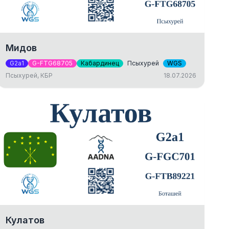
Мидов
G2a1
G-FTG68705
Кабардинец
Псыхурей
WGS
Псыхурей, КБР
18.07.2026
Кулатов