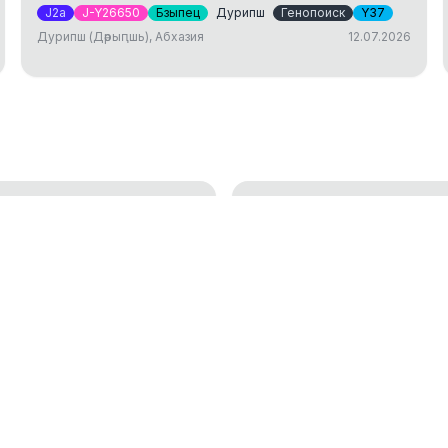
J2a
J-Y26650
Бзыпец
Дурипш
Генопоиск
Y37
Дурипш (Дәрыԥшь), Абхазия
12.07.2026
ДНК тест: исследов
генетической генеалогии
установление родст
01.04.2025
окам
Аутосомный ДНК те
18.01.2023