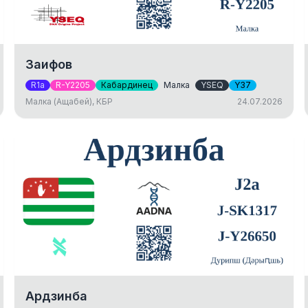
Заифов
R1a
R-Y2205
Кабардинец
Малка
YSEQ
Y37
Малка (Ащабей), КБР
24.07.2026
Ардзинба