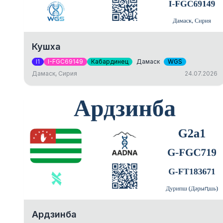
Кушха
I1
I-FGC69149
Кабардинец
Дамаск
WGS
Дамаск, Сирия
24.07.2026
Ардзинба