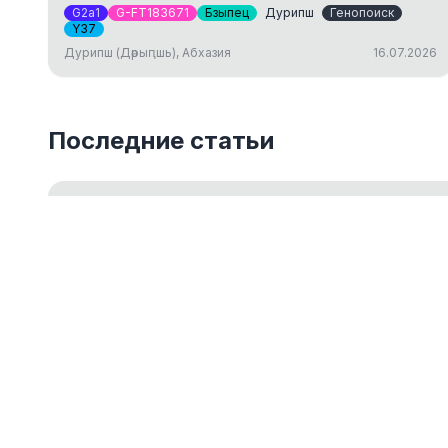
G2a1
G-FT183671
Бзыпец
Дурипш
Генопоиск
Y37
Дурипш (Дәрыԥшь), Абхазия
16.07.2026
Последние статьи
Введение в Y-ДНК тестирование
Обзор основ Y-хромосомного ДНК-тестирования для 
18.05.2026
ДНК-генеалогия как путешествие к ист
14.03.2024