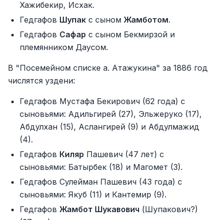
Хажибекир, Исхак.
Гедгафов
Шупак
с сыном
Жамботом
.
Гедгафов
Сафар
с сыном Бекмирзой и
племянником Даусом.
В "Посемейном списке а. Атажукина" за 1886 год
числятся уздени:
Гедгафов Мустафа Бекирович (62 года) с
сыновьями: Адильгирей (27), Эльжеруко (17),
Абдулхан (15), Аслангирей (9) и Абдулмажид
(4).
Гедгафов
Киляр
Пашевич (47 лет) с
сыновьями: Батырбек (18) и Магомет (3).
Гедгафов Сулейман Пашевич (43 года) с
сыновьями: Якуб (11) и Кантемир (9).
Гедгафов
Жамбот Шукавович
(Шупакович?)