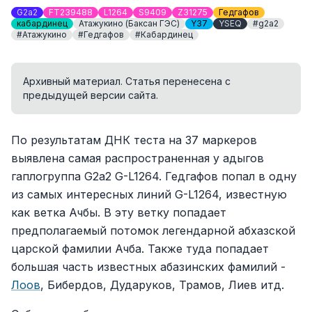
G2a2
FT239488
L1264
S9409
Z31275
Гедгафов
кабардинец
Атажукино (Баксан ГЭС)
Y37
YSEQ
#g2a2
#Атажукино
#Гедгафов
#Кабардинец
Архивный материал. Статья перенесена с
предыдущей версии сайта.
По результатам ДНК теста на 37 маркеров
выявлена самая распространенная у адыгов
гаплогруппа G2a2 G-L1264. Гедгафов попал в одну
из самых интересных линий G-L1264, известную
как ветка Ачбы. В эту ветку попадает
предполагаемый потомок легендарной абхазской
царской фамилии Ачба. Также туда попадает
большая часть известных абазинских фамилий -
Лоов
, Бибердов, Дударуков, Трамов, Лиев итд.