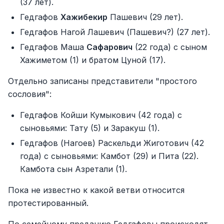
(37 лет).
Гедгафов
Хажибекир
Пашевич (29 лет).
Гедгафов Нагой Лашевич (Пашевич?) (27 лет).
Гедгафов Маша
Сафарович
(22 года) с сыном
Хажиметом (1) и братом Цуной (17).
Отдельно записаны представители "простого
сословия":
Гедгафов Койши Кумыкович (42 года) с
сыновьями: Тату (5) и Заракуш (1).
Гедгафов (Нагоев) Раскельди Жиготович (42
года) с сыновьями: Камбот (29) и Пита (22).
Камбота сын Азретали (1).
Пока не известно к какой ветви относится
протестированный.