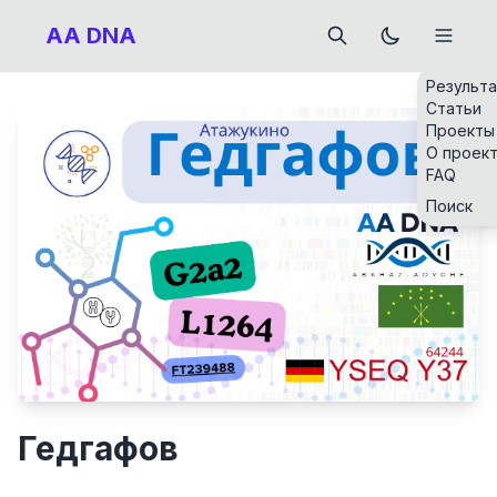
AA DNA
Результ
Статьи
Проекты
О проек
FAQ
Поиск
Гедгафов