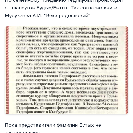
По семейному преданию Гедгафовы происходят
от шапсугов Еудых/Евтых. Так согласно книге
Мусукаева А.И. "Века родословий":
Пока представители фамилии Еутых не
тестировались.