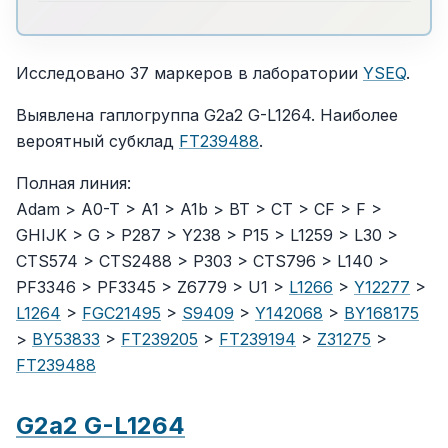
Исследовано 37 маркеров в лаборатории
YSEQ
.
Выявлена гаплогруппа G2a2 G-L1264. Наиболее
вероятный субклад
FT239488
.
Полная линия:
Adam > A0-T > A1 > A1b > BT > CT > CF > F >
GHIJK > G > P287 > Y238 > P15 > L1259 > L30 >
CTS574 > CTS2488 > P303 > CTS796 > L140 >
PF3346 > PF3345 > Z6779 > U1 >
L1266
>
Y12277
>
L1264
>
FGC21495
>
S9409
>
Y142068
>
BY168175
>
BY53833
>
FT239205
>
FT239194
>
Z31275
>
FT239488
G2a2 G-L1264