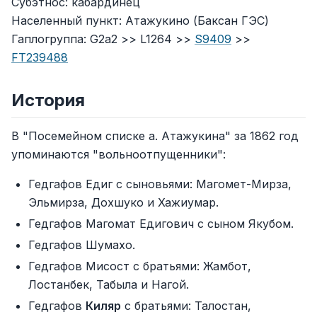
Субэтнос: кабардинец
Населенный пункт: Атажукино (Баксан ГЭС)
Гаплогруппа: G2a2 >> L1264 >>
S9409
>>
FT239488
История
В "Посемейном списке а. Атажукина" за 1862 год
упоминаются "вольноотпущенники":
Гедгафов Едиг с сыновьями: Магомет-Мирза,
Эльмирза, Дохшуко и Хажиумар.
Гедгафов Магомат Едигович с сыном Якубом.
Гедгафов Шумахо.
Гедгафов Мисост с братьями: Жамбот,
Лостанбек, Табыла и Нагой.
Гедгафов
Киляр
с братьями: Талостан,