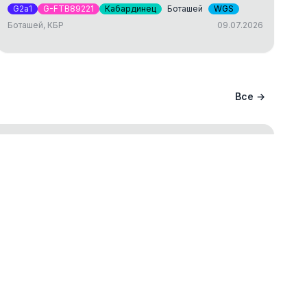
G2a1
G-FTB89221
Кабардинец
Боташей
WGS
Боташей, КБР
09.07.2026
Все →
ание вашего происхождения и
ва
ст