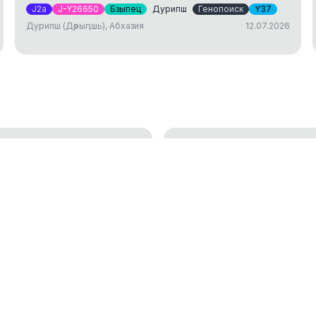
J2a
J-Y26650
Бзыпец
Дурипш
Генопоиск
Y37
Дурипш (Дәрыԥшь), Абхазия
12.07.2026
ДНК тест: исследов
генетической генеалогии
установление родст
01.04.2025
окам
Аутосомный ДНК те
18.01.2023