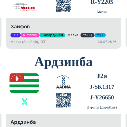
Заифов
R1a
R-Y2205
Кабардинец
Малка
YSEQ
Y37
Малка (Ащабей), КБР
24.07.2026
Ардзинба