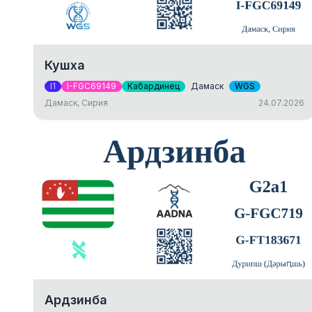
Кушха
I1
I-FGC69149
Кабардинец
Дамаск
WGS
Дамаск, Сирия
24.07.2026
Ардзинба