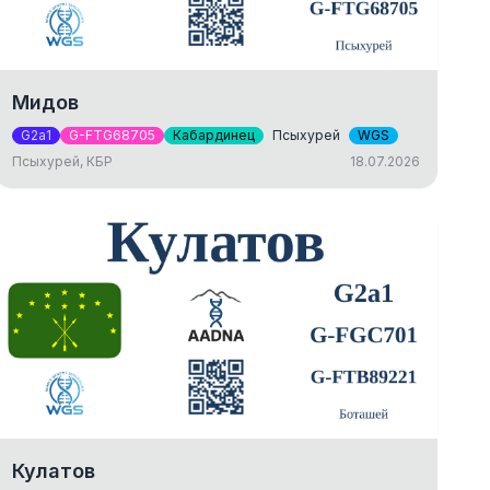
Мидов
G2a1
G-FTG68705
Кабардинец
Псыхурей
WGS
Псыхурей, КБР
18.07.2026
Кулатов