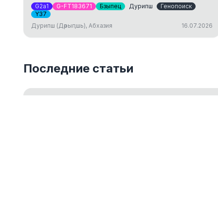
G2a1
G-FT183671
Бзыпец
Дурипш
Генопоиск
Y37
Дурипш (Дәрыԥшь), Абхазия
16.07.2026
Последние статьи
Введение в Y-ДНК тестирование
Обзор основ Y-хромосомного ДНК-тестирования для 
18.05.2026
ДНК-генеалогия как путешествие к ист
14.03.2024