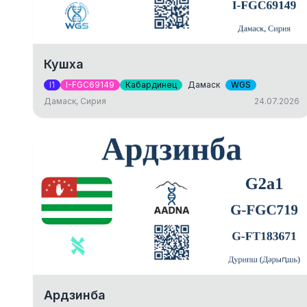
Кушха
I1
I-FGC69149
Кабардинец
Дамаск
WGS
Дамаск, Сирия
24.07.2026
Ардзинба