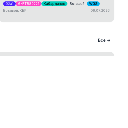
G2a1
G-FTB89221
Кабардинец
Боташей
WGS
Боташей, КБР
09.07.2026
Все →
ание вашего происхождения и
ва
ст