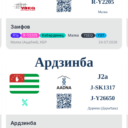
Заифов
R1a
R-Y2205
Кабардинец
Малка
YSEQ
Y37
Малка (Ащабей), КБР
24.07.2026
Ардзинба