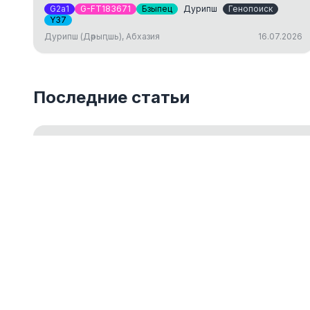
G2a1
G-FT183671
Бзыпец
Дурипш
Генопоиск
Y37
Дурипш (Дәрыԥшь), Абхазия
16.07.2026
Последние статьи
Введение в Y-ДНК тестирование
Обзор основ Y-хромосомного ДНК-тестирования для 
18.05.2026
ДНК-генеалогия как путешествие к ист
14.03.2024