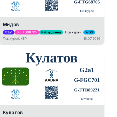
Мидов
G2a1
G-FTG68705
Кабардинец
Псыхурей
WGS
Псыхурей, КБР
18.07.2026
Кулатов