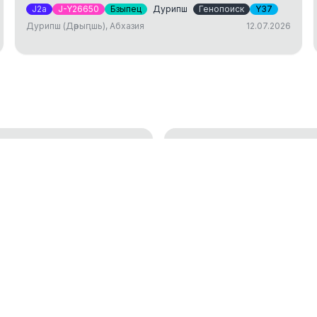
J2a
J-Y26650
Бзыпец
Дурипш
Генопоиск
Y37
Дурипш (Дәрыԥшь), Абхазия
12.07.2026
ДНК тест: исследов
генетической генеалогии
установление родст
01.04.2025
окам
Аутосомный ДНК те
18.01.2023