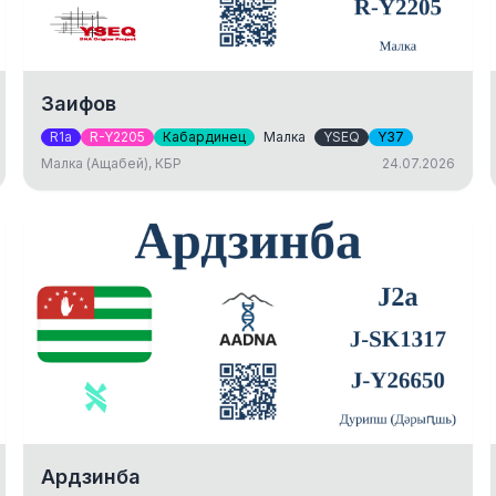
Заифов
R1a
R-Y2205
Кабардинец
Малка
YSEQ
Y37
Малка (Ащабей), КБР
24.07.2026
Ардзинба