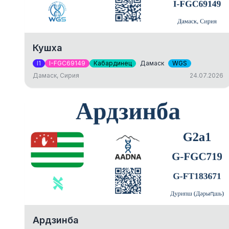
Кушха
I1
I-FGC69149
Кабардинец
Дамаск
WGS
Дамаск, Сирия
24.07.2026
Ардзинба