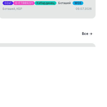
G2a1
G-FTB89221
Кабардинец
Боташей
WGS
Боташей, КБР
09.07.2026
Все →
ание вашего происхождения и
ва
ст