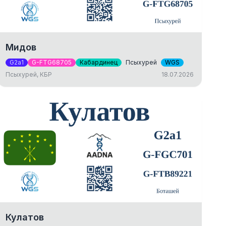
Мидов
G2a1
G-FTG68705
Кабардинец
Псыхурей
WGS
Псыхурей, КБР
18.07.2026
Кулатов