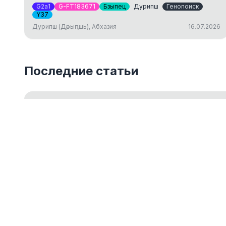
G2a1
G-FT183671
Бзыпец
Дурипш
Генопоиск
Y37
Дурипш (Дәрыԥшь), Абхазия
16.07.2026
Последние статьи
Введение в Y-ДНК тестирование
Обзор основ Y-хромосомного ДНК-тестирования для 
18.05.2026
ДНК-генеалогия как путешествие к ист
14.03.2024