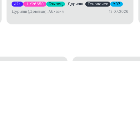
J2a
J-Y26650
Бзыпец
Дурипш
Генопоиск
Y37
Дурипш (Дәрыԥшь), Абхазия
12.07.2026
ДНК тест: исследов
генетической генеалогии
установление родст
01.04.2025
окам
Аутосомный ДНК те
18.01.2023