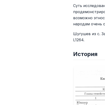
Суть исследован
продемонстриро
возможно этносо
народам очень с
Шугушев из с. 
L1264.
История