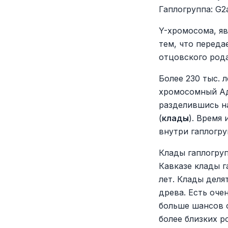
Гаплогруппа: G
Y-хромосома, я
тем, что переда
отцовского рода
Более 230 тыс. 
хромосомный Ад
разделившись н
(
клады
). Время
внутри гаплогру
Клады гаплогру
Кавказе клады г
лет. Клады деля
древа. Есть оче
больше шансов 
более близких р