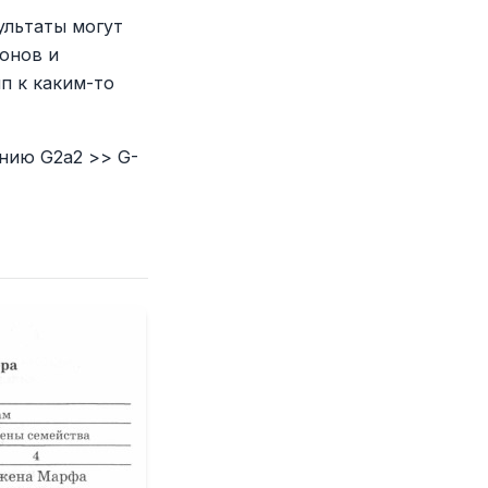
ультаты могут
онов и
п к каким-то
нию G2a2 >> G-