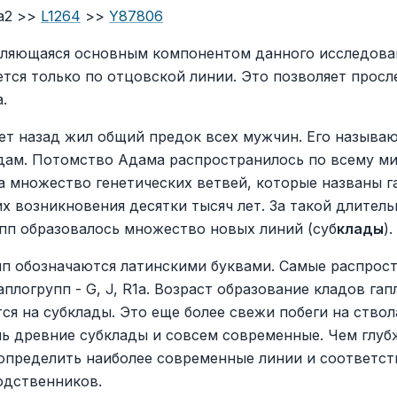
2a2 >>
L1264
>>
Y87806
вляющаяся основным компонентом данного исследован
ется только по отцовской линии. Это позволяет прос
.
лет назад жил общий предок всех мужчин. Его называю
ам. Потомство Адама распространилось по всему ми
а множество генетических ветвей, которые названы 
 их возникновения десятки тысяч лет. За такой длител
пп образовалось множество новых линий (суб
клады
).
пп обозначаются латинскими буквами. Самые распрос
аплогрупп - G, J, R1a. Возраст образование кладов гап
тся на субклады. Это еще более свежи побеги на ство
нь древние субклады и совсем современные. Чем глубж
определить наиболее современные линии и соответст
одственников.