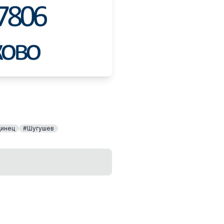
инец
#Шугушев