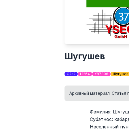
Шугушев
G2a2
L1264
Y87806
Шугушев
Архивный материал. Статья 
Фамилия: Шугуш
Субэтнос: каба
Населенный пун