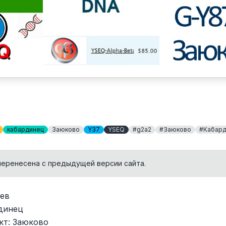
кабардинец
Заюково
Y37
YSEQ
#g2a2
#Заюково
#Кабард
перенесена с предыдущей версии сайта.
ев
рдинец
кт: Заюково