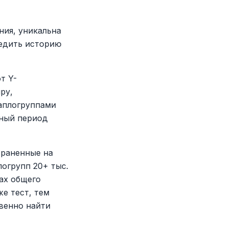
ия, уникальна
ледить историю
т Y-
ру,
гаплогруппами
ьный период
траненные на
логрупп 20+ тыс.
лах общего
е тест, тем
венно найти