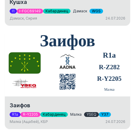
Кушха
I1
I-FGC69149
Кабардинец
Дамаск
WGS
Дамаск, Сирия
24.07.2026
Заифов
R1a
R-Y2205
Кабардинец
Малка
YSEQ
Y37
Малка (Ащабей), КБР
24.07.2026