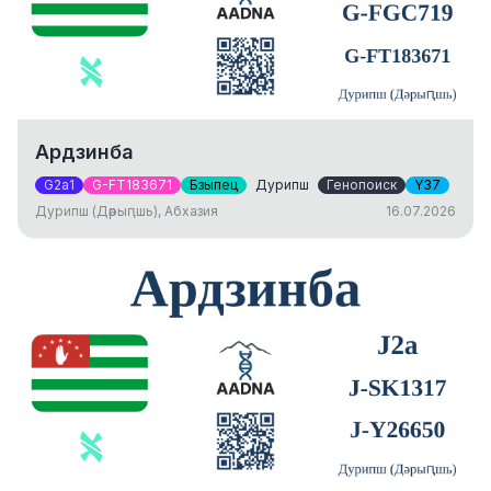
Ардзинба
G2a1
G-FT183671
Бзыпец
Дурипш
Генопоиск
Y37
Дурипш (Дәрыԥшь), Абхазия
16.07.2026