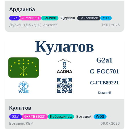
Ардзинба
J2a
J-Y26650
Бзыпец
Дурипш
Генопоиск
Y37
Дурипш (Дәрыԥшь), Абхазия
12.07.2026
Кулатов
G2a1
G-FTB89221
Кабардинец
Боташей
WGS
Боташей, КБР
09.07.2026