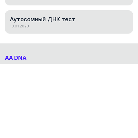
Аутосомный ДНК тест
18.01.2023
AA DNA
Абхазо-Адыгский ДНК проект
НАВИГАЦИЯ
Результаты
Статьи
О проекте
FAQ
© 2026 AA DNA. Все права защищены.