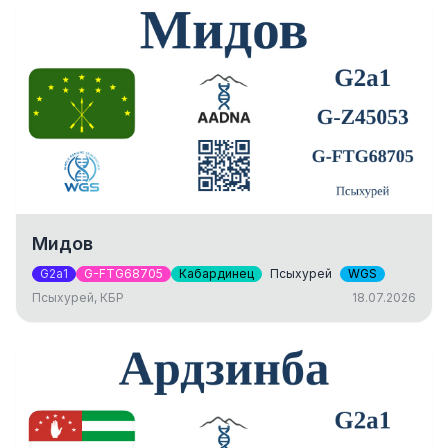
Мидов
G2a1
G-FTG68705
Кабардинец
Псыхурей
WGS
Псыхурей, КБР
18.07.2026