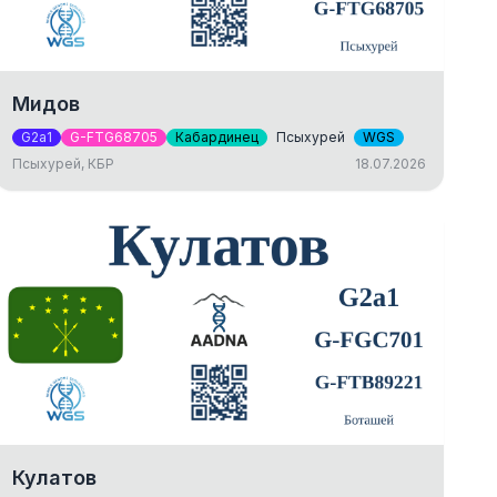
Мидов
G2a1
G-FTG68705
Кабардинец
Псыхурей
WGS
Псыхурей, КБР
18.07.2026
Кулатов