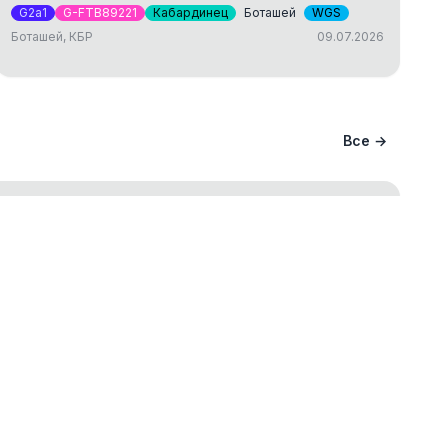
G2a1
G-FTB89221
Кабардинец
Боташей
WGS
Боташей, КБР
09.07.2026
Все →
ание вашего происхождения и
ва
ст