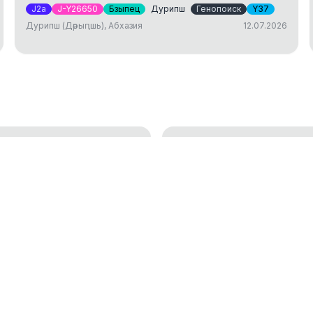
J2a
J-Y26650
Бзыпец
Дурипш
Генопоиск
Y37
Дурипш (Дәрыԥшь), Абхазия
12.07.2026
ДНК тест: исследов
генетической генеалогии
установление родст
01.04.2025
окам
Аутосомный ДНК те
18.01.2023