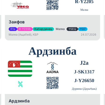
Заифов
R1a
R-Y2205
Кабардинец
Малка
YSEQ
Y37
Малка (Ащабей), КБР
24.07.2026
Ардзинба