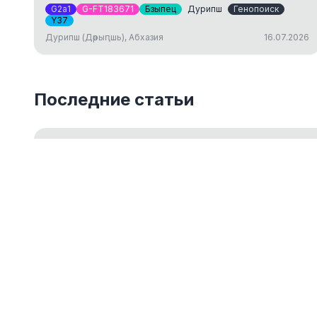
G2a1
G-FT183671
Бзыпец
Дурипш
Генопоиск
Y37
Дурипш (Дәрыԥшь), Абхазия
16.07.2026
Последние статьи
Введение в Y-ДНК тестирование
Обзор основ Y-хромосомного ДНК-тестирования для 
18.05.2026
ДНК-генеалогия как путешествие к ист
14.03.2024