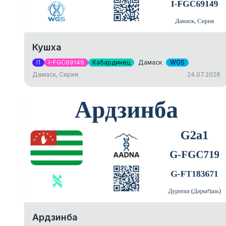
Кушха
I1
I-FGC69149
Кабардинец
Дамаск
WGS
Дамаск, Сирия
24.07.2026
Ардзинба