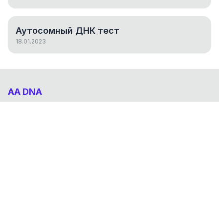
Аутосомный ДНК тест
18.01.2023
AA DNA
Абхазо-Адыгский ДНК проект
НАВИГАЦИЯ
Результаты
Статьи
О проекте
FAQ
© 2026 AA DNA. Все права защищены.