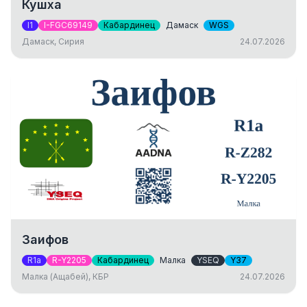
Кушха
I1
I-FGC69149
Кабардинец
Дамаск
WGS
Дамаск, Сирия
24.07.2026
Заифов
R1a
R-Y2205
Кабардинец
Малка
YSEQ
Y37
Малка (Ащабей), КБР
24.07.2026