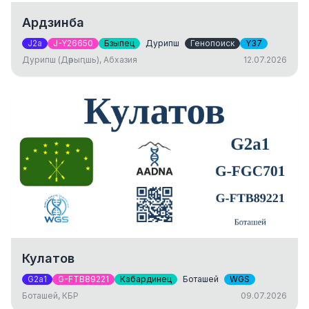
Ардзинба
J2a
J-Y26650
Бзыпец
Дурипш
Генопоиск
Y37
Дурипш (Дәрыԥшь), Абхазия
12.07.2026
Кулатов
G2a1
G-FTB89221
Кабардинец
Боташей
WGS
Боташей, КБР
09.07.2026