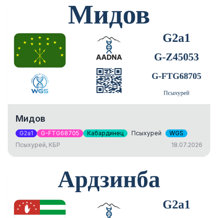
Мидов
G2a1
G-FTG68705
Кабардинец
Псыхурей
WGS
Псыхурей, КБР
18.07.2026