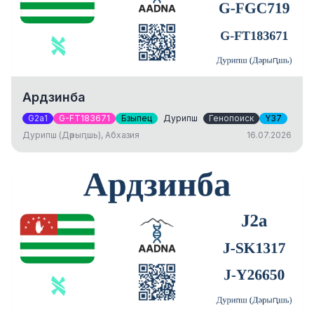
Ардзинба
G2a1
G-FT183671
Бзыпец
Дурипш
Генопоиск
Y37
Дурипш (Дәрыԥшь), Абхазия
16.07.2026