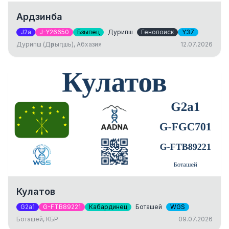
Ардзинба
J2a
J-Y26650
Бзыпец
Дурипш
Генопоиск
Y37
Дурипш (Дәрыԥшь), Абхазия
12.07.2026
Кулатов
G2a1
G-FTB89221
Кабардинец
Боташей
WGS
Боташей, КБР
09.07.2026