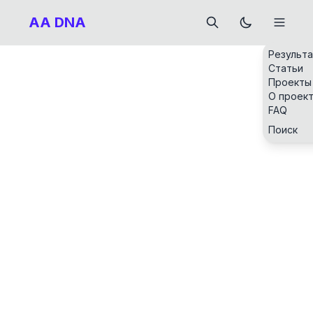
AA DNA
Результ
Статьи
Проекты
О проек
FAQ
Поиск