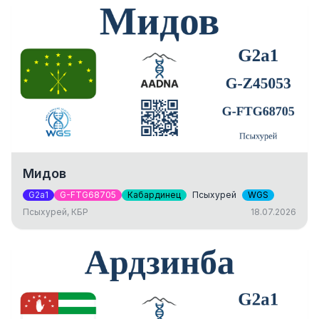
Мидов
G2a1
G-FTG68705
Кабардинец
Псыхурей
WGS
Псыхурей, КБР
18.07.2026