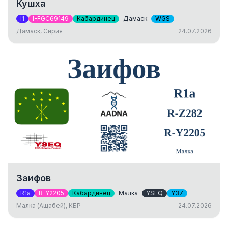
Кушха
I1
I-FGC69149
Кабардинец
Дамаск
WGS
Дамаск, Сирия
24.07.2026
Заифов
R1a
R-Y2205
Кабардинец
Малка
YSEQ
Y37
Малка (Ащабей), КБР
24.07.2026