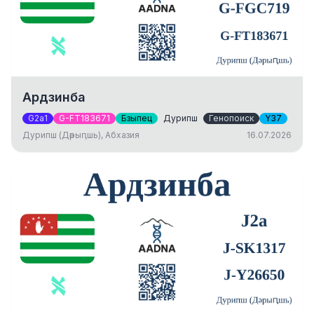
Ардзинба
G2a1
G-FT183671
Бзыпец
Дурипш
Генопоиск
Y37
Дурипш (Дәрыԥшь), Абхазия
16.07.2026