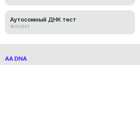
Аутосомный ДНК тест
18.01.2023
AA DNA
Абхазо-Адыгский ДНК проект
НАВИГАЦИЯ
Результаты
Статьи
О проекте
FAQ
© 2026 AA DNA. Все права защищены.