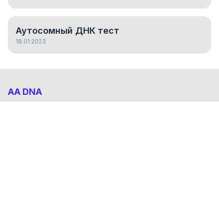
Аутосомный ДНК тест
18.01.2023
AA DNA
Абхазо-Адыгский ДНК проект
НАВИГАЦИЯ
Результаты
Статьи
О проекте
FAQ
© 2026 AA DNA. Все права защищены.