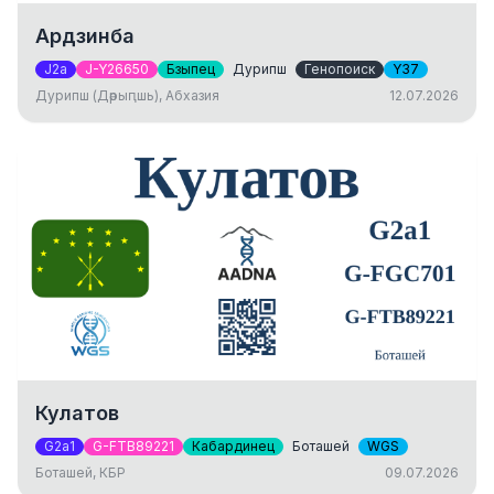
Ардзинба
J2a
J-Y26650
Бзыпец
Дурипш
Генопоиск
Y37
Дурипш (Дәрыԥшь), Абхазия
12.07.2026
Кулатов
G2a1
G-FTB89221
Кабардинец
Боташей
WGS
Боташей, КБР
09.07.2026