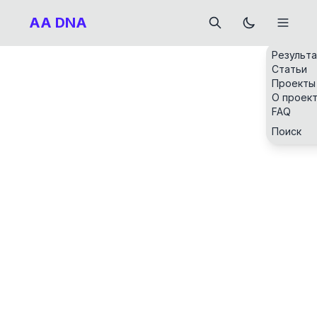
AA DNA
Результ
Статьи
Проекты
О проек
FAQ
Поиск