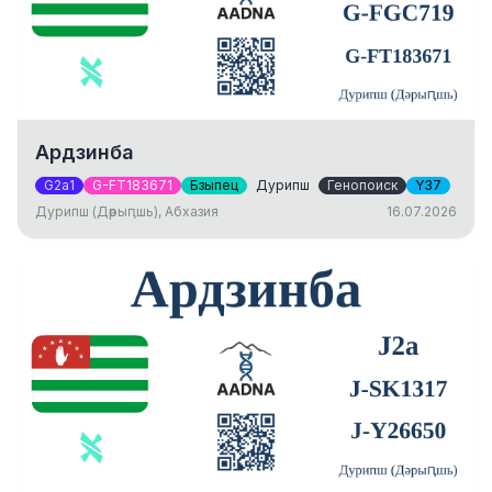
Ардзинба
G2a1
G-FT183671
Бзыпец
Дурипш
Генопоиск
Y37
Дурипш (Дәрыԥшь), Абхазия
16.07.2026