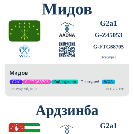
Мидов
G2a1
G-FTG68705
Кабардинец
Псыхурей
WGS
Псыхурей, КБР
18.07.2026