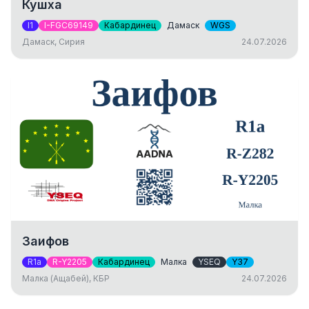
Кушха
I1
I-FGC69149
Кабардинец
Дамаск
WGS
Дамаск, Сирия
24.07.2026
Заифов
R1a
R-Y2205
Кабардинец
Малка
YSEQ
Y37
Малка (Ащабей), КБР
24.07.2026