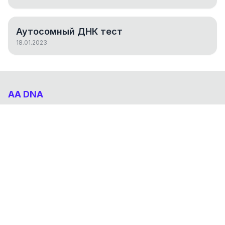
Аутосомный ДНК тест
18.01.2023
AA DNA
Абхазо-Адыгский ДНК проект
НАВИГАЦИЯ
Результаты
Статьи
О проекте
FAQ
© 2026 AA DNA. Все права защищены.