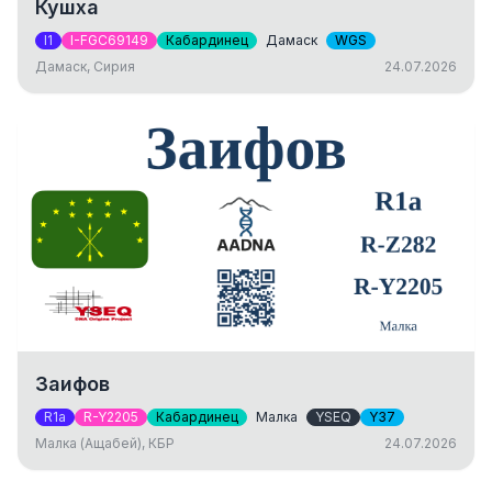
Кушха
I1
I-FGC69149
Кабардинец
Дамаск
WGS
Дамаск, Сирия
24.07.2026
Заифов
R1a
R-Y2205
Кабардинец
Малка
YSEQ
Y37
Малка (Ащабей), КБР
24.07.2026