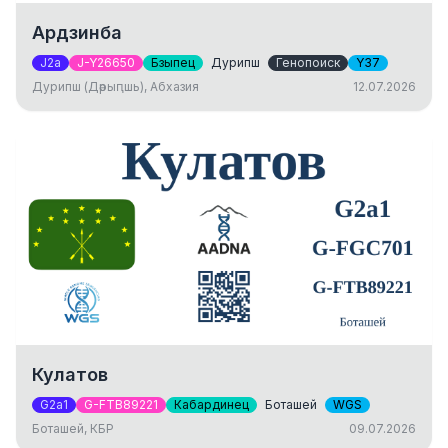
Ардзинба
J2a
J-Y26650
Бзыпец
Дурипш
Генопоиск
Y37
Дурипш (Дәрыԥшь), Абхазия
12.07.2026
Кулатов
G2a1
G-FTB89221
Кабардинец
Боташей
WGS
Боташей, КБР
09.07.2026