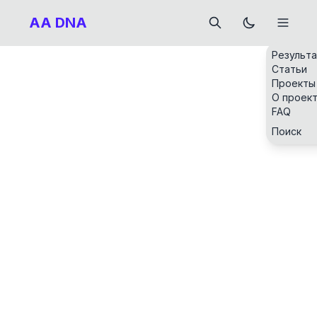
AA DNA
Результ
Статьи
Проекты
О проек
FAQ
Поиск