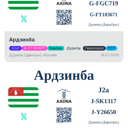
Ардзинба
G2a1
G-FT183671
Бзыпец
Дурипш
Генопоиск
Y37
Дурипш (Дәрыԥшь), Абхазия
16.07.2026