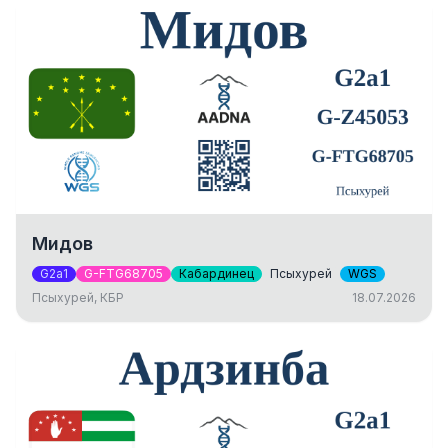
Мидов
G2a1
G-FTG68705
Кабардинец
Псыхурей
WGS
Псыхурей, КБР
18.07.2026