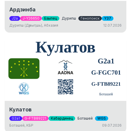
Ардзинба
J2a
J-Y26650
Бзыпец
Дурипш
Генопоиск
Y37
Дурипш (Дәрыԥшь), Абхазия
12.07.2026
Кулатов
G2a1
G-FTB89221
Кабардинец
Боташей
WGS
Боташей, КБР
09.07.2026