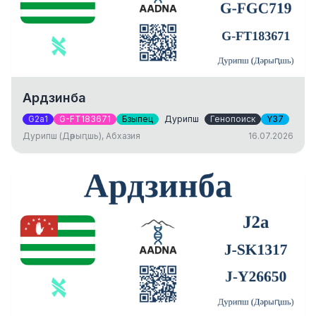
Ардзинба
G2a1
G-FT183671
Бзыпец
Дурипш
Генопоиск
Y37
Дурипш (Дәрыԥшь), Абхазия
16.07.2026