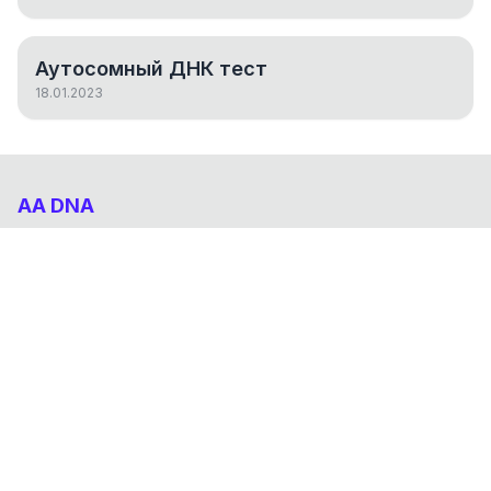
Аутосомный ДНК тест
18.01.2023
AA DNA
Абхазо-Адыгский ДНК проект
НАВИГАЦИЯ
Результаты
Статьи
О проекте
FAQ
© 2026 AA DNA. Все права защищены.