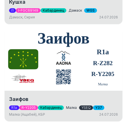
Кушха
I1
I-FGC69149
Кабардинец
Дамаск
WGS
Дамаск, Сирия
24.07.2026
Заифов
R1a
R-Y2205
Кабардинец
Малка
YSEQ
Y37
Малка (Ащабей), КБР
24.07.2026