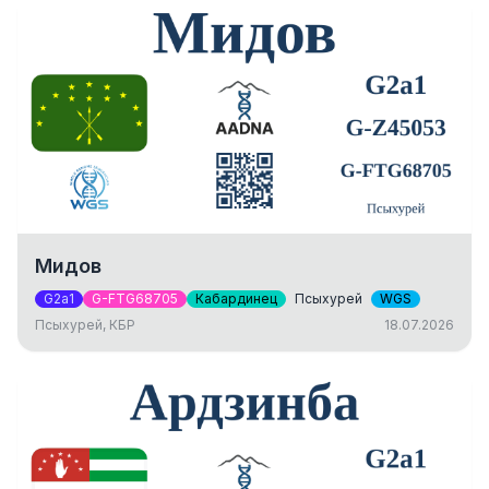
Мидов
G2a1
G-FTG68705
Кабардинец
Псыхурей
WGS
Псыхурей, КБР
18.07.2026