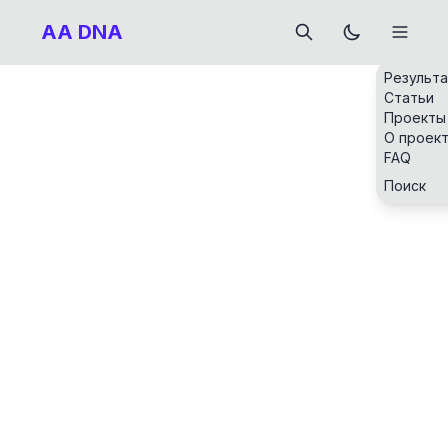
AA DNA
Результ
Статьи
Проекты
О проек
FAQ
Поиск