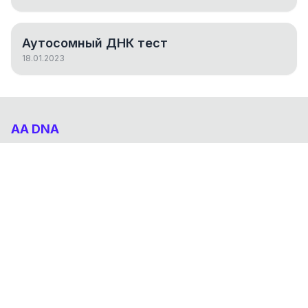
Аутосомный ДНК тест
18.01.2023
AA DNA
Абхазо-Адыгский ДНК проект
НАВИГАЦИЯ
Результаты
Статьи
О проекте
FAQ
© 2026 AA DNA. Все права защищены.