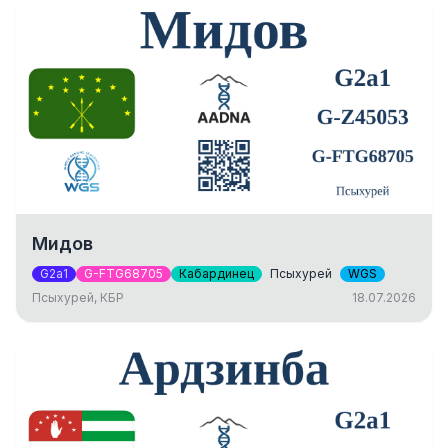
Мидов
G2a1
G-FTG68705
Кабардинец
Псыхурей
WGS
Псыхурей, КБР
18.07.2026