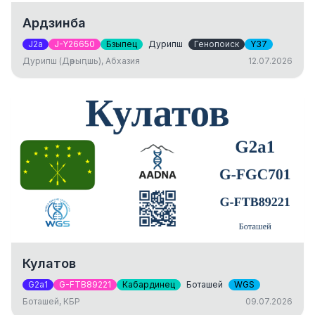
Ардзинба
J2a
J-Y26650
Бзыпец
Дурипш
Генопоиск
Y37
Дурипш (Дәрыԥшь), Абхазия
12.07.2026
Кулатов
G2a1
G-FTB89221
Кабардинец
Боташей
WGS
Боташей, КБР
09.07.2026