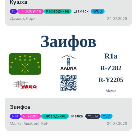
Кушха
I1
I-FGC69149
Кабардинец
Дамаск
WGS
Дамаск, Сирия
24.07.2026
Заифов
R1a
R-Y2205
Кабардинец
Малка
YSEQ
Y37
Малка (Ащабей), КБР
24.07.2026