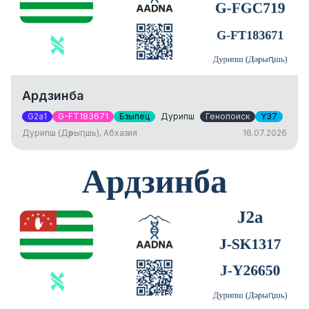
Ардзинба
G2a1
G-FT183671
Бзыпец
Дурипш
Генопоиск
Y37
Дурипш (Дәрыԥшь), Абхазия
16.07.2026