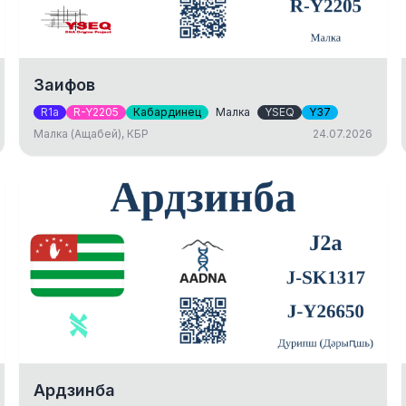
Заифов
R1a
R-Y2205
Кабардинец
Малка
YSEQ
Y37
Малка (Ащабей), КБР
24.07.2026
Ардзинба