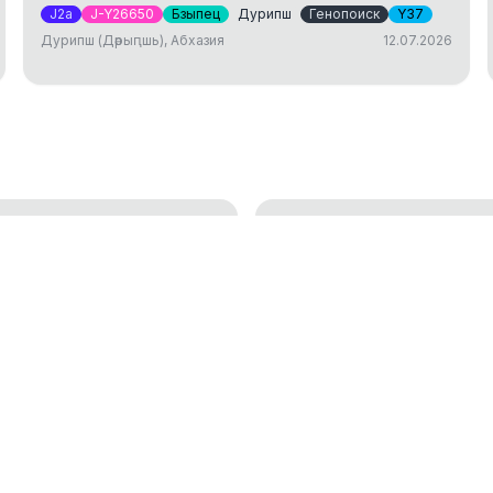
J2a
J-Y26650
Бзыпец
Дурипш
Генопоиск
Y37
Дурипш (Дәрыԥшь), Абхазия
12.07.2026
ДНК тест: исследов
генетической генеалогии
установление родст
01.04.2025
окам
Аутосомный ДНК те
18.01.2023