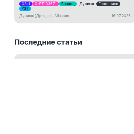
G2a1
G-FT183671
Бзыпец
Дурипш
Генопоиск
Y37
Дурипш (Дәрыԥшь), Абхазия
16.07.2026
Последние статьи
Введение в Y-ДНК тестирование
Обзор основ Y-хромосомного ДНК-тестирования для 
18.05.2026
ДНК-генеалогия как путешествие к ист
14.03.2024