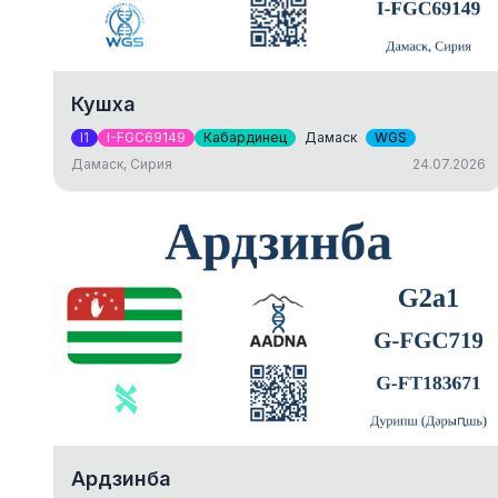
Кушха
I1
I-FGC69149
Кабардинец
Дамаск
WGS
Дамаск, Сирия
24.07.2026
Ардзинба