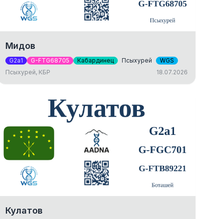
Мидов
G2a1
G-FTG68705
Кабардинец
Псыхурей
WGS
Псыхурей, КБР
18.07.2026
Кулатов