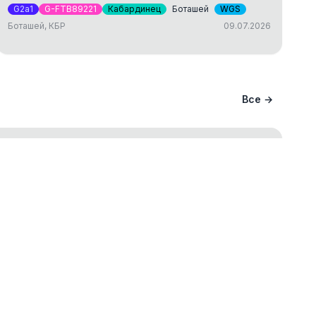
G2a1
G-FTB89221
Кабардинец
Боташей
WGS
Боташей, КБР
09.07.2026
Все →
ание вашего происхождения и
ва
ст