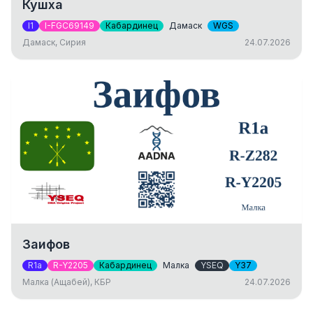
Кушха
I1
I-FGC69149
Кабардинец
Дамаск
WGS
Дамаск, Сирия
24.07.2026
Заифов
R1a
R-Y2205
Кабардинец
Малка
YSEQ
Y37
Малка (Ащабей), КБР
24.07.2026