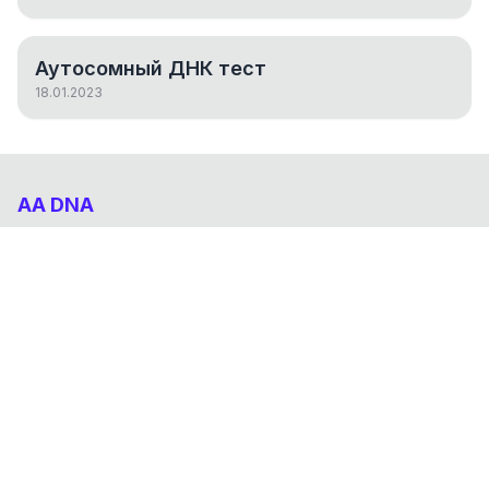
Аутосомный ДНК тест
18.01.2023
AA DNA
Абхазо-Адыгский ДНК проект
НАВИГАЦИЯ
Результаты
Статьи
О проекте
FAQ
© 2026 AA DNA. Все права защищены.