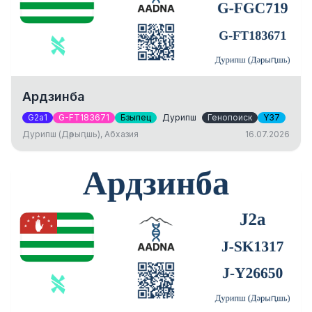
Ардзинба
G2a1
G-FT183671
Бзыпец
Дурипш
Генопоиск
Y37
Дурипш (Дәрыԥшь), Абхазия
16.07.2026