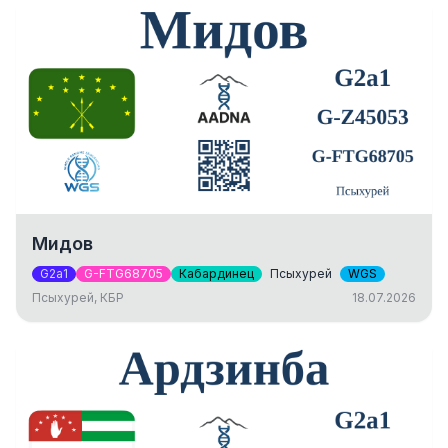
Мидов
G2a1
G-FTG68705
Кабардинец
Псыхурей
WGS
Псыхурей, КБР
18.07.2026