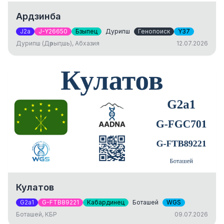
Ардзинба
J2a
J-Y26650
Бзыпец
Дурипш
Генопоиск
Y37
Дурипш (Дәрыԥшь), Абхазия
12.07.2026
Кулатов
G2a1
G-FTB89221
Кабардинец
Боташей
WGS
Боташей, КБР
09.07.2026