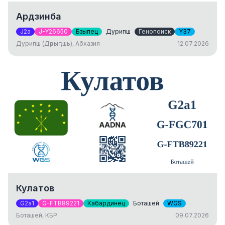
Ардзинба
J2a
J-Y26650
Бзыпец
Дурипш
Генопоиск
Y37
Дурипш (Дәрыԥшь), Абхазия
12.07.2026
Кулатов
G2a1
G-FTB89221
Кабардинец
Боташей
WGS
Боташей, КБР
09.07.2026