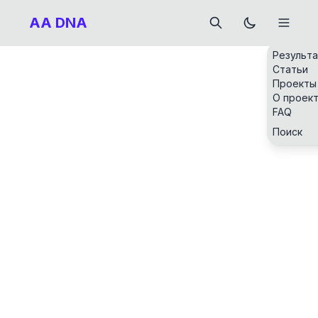
AA DNA
Результ
Статьи
Проекты
О проек
FAQ
Поиск