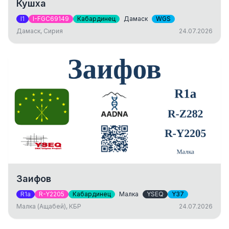
Кушха
I1
I-FGC69149
Кабардинец
Дамаск
WGS
Дамаск, Сирия
24.07.2026
Заифов
R1a
R-Y2205
Кабардинец
Малка
YSEQ
Y37
Малка (Ащабей), КБР
24.07.2026