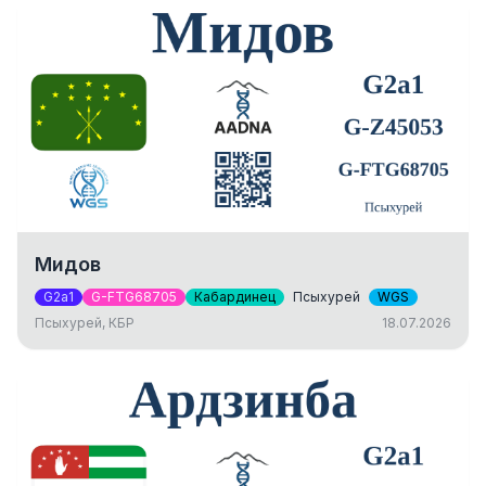
Мидов
G2a1
G-FTG68705
Кабардинец
Псыхурей
WGS
Псыхурей, КБР
18.07.2026