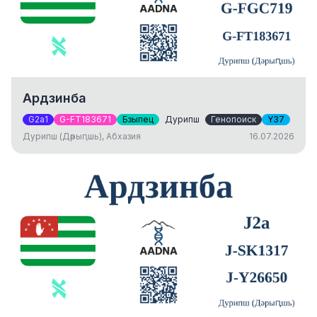
Ардзинба
G2a1
G-FT183671
Бзыпец
Дурипш
Генопоиск
Y37
Дурипш (Дәрыԥшь), Абхазия
16.07.2026