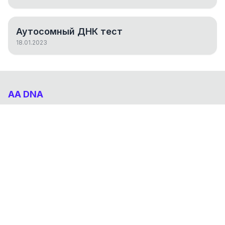
Аутосомный ДНК тест
18.01.2023
AA DNA
Абхазо-Адыгский ДНК проект
НАВИГАЦИЯ
Результаты
Статьи
О проекте
FAQ
© 2026 AA DNA. Все права защищены.